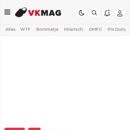
Alles
WTF
Bommetje
Hilarisch
OMFG
Pix Dump