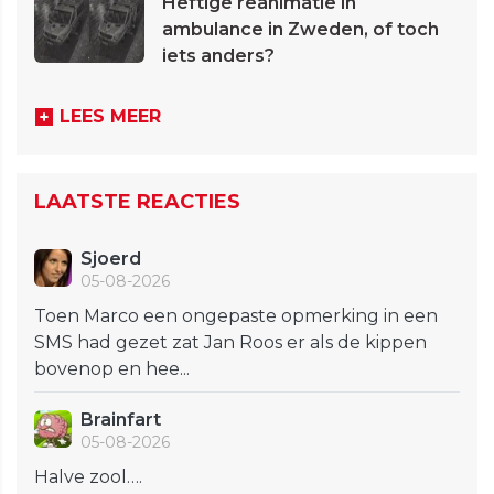
Heftige reanimatie in
ambulance in Zweden, of toch
iets anders?
LEES MEER
LAATSTE REACTIES
Sjoerd
05-08-2026
Toen Marco een ongepaste opmerking in een
SMS had gezet zat Jan Roos er als de kippen
bovenop en hee...
Brainfart
05-08-2026
Halve zool….