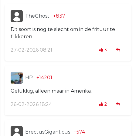
TheGhost
+837
Dit soort is nog te slecht om in de frituur te
flikkeren
27-02-2026 08:21
3
HP
+14201
Gelukkig, alleen maar in Amerika.
26-02-2026 18:24
2
ErectusGiganticus
+574