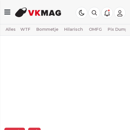
Alles
WTF
Bommetje
Hilarisch
OMFG
Pix Dump