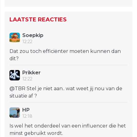
LAATSTE REACTIES
Soepkip
12:22
Dat zou toch efficiënter moeten kunnen dan
dit?
Prikker
12:22
@TBR Stel je niet aan.. wat weet jij nou van de
situatie af ?
HP
12:18
Is wel het onderdeel van een influencer die het
minst gebruikt wordt.