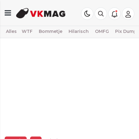
Alles
WTF
Bommetje
Hilarisch
OMFG
Pix Dump