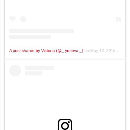
A post shared by Viktoria (@_.yurieva._)
on
May 13, 2019 at 6:52am PDT