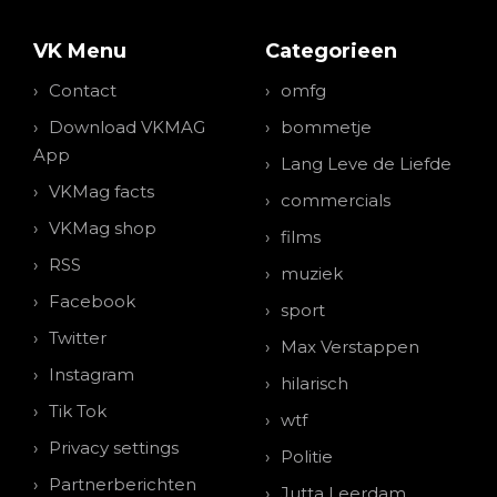
VK Menu
Categorieen
Contact
omfg
Download VKMAG
bommetje
App
Lang Leve de Liefde
VKMag facts
commercials
VKMag shop
films
RSS
muziek
Facebook
sport
Twitter
Max Verstappen
Instagram
hilarisch
Tik Tok
wtf
Privacy settings
Politie
Partnerberichten
Jutta Leerdam