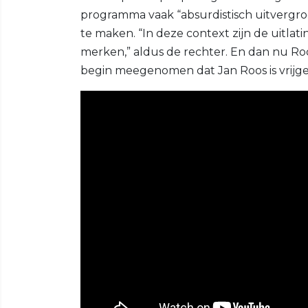
programma vaak “absurdistisch uitvergroot
te maken. “In deze context zijn de uitlat
merken,” aldus de rechter. En dan nu Ro
begin meegenomen dat Jan Roos is vrijg