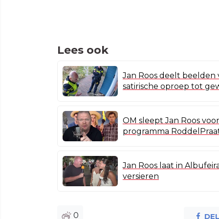
Lees ook
Jan Roos deelt beelden 
satirische oproep tot ge
OM sleept Jan Roos voor 
programma RoddelPraa
Jan Roos laat in Albufei
versieren
0
DE