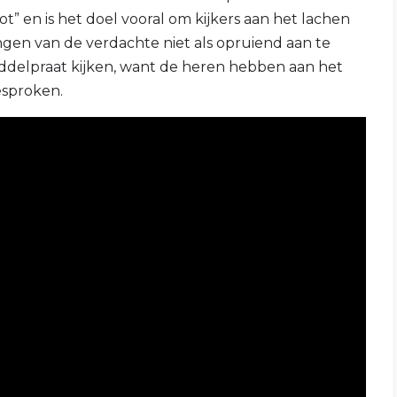
” en is het doel vooral om kijkers aan het lachen
ingen van de verdachte niet als opruiend aan te
ddelpraat kijken, want de heren hebben aan het
esproken.