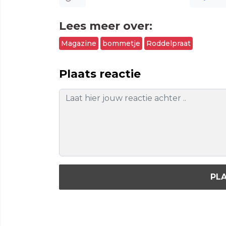
Lees meer over:
Magazine
bommetje
Roddelpraat
Plaats reactie
PLA