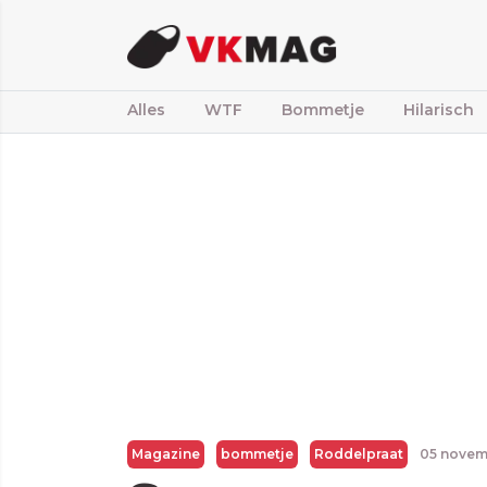
Alles
WTF
Bommetje
Hilarisch
Magazine
bommetje
Roddelpraat
05 novem