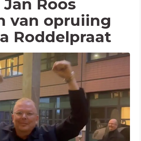
 Jan Roos
n van opruiing
a Roddelpraat