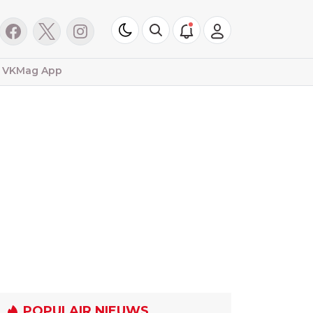
VKMag App
POPULAIR NIEUWS