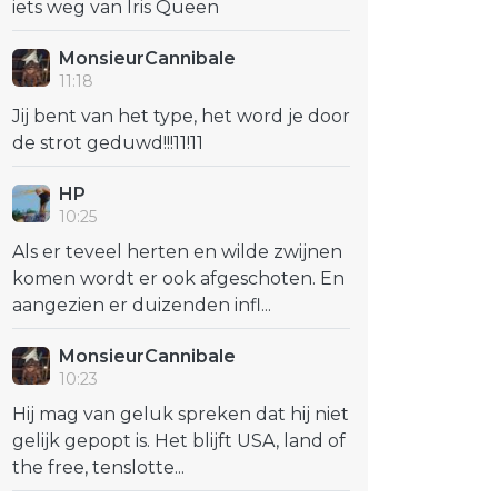
iets weg van Iris Queen
MonsieurCannibale
11:18
Jij bent van het type, het word je door
de strot geduwd!!!11!11
HP
10:25
Als er teveel herten en wilde zwijnen
komen wordt er ook afgeschoten. En
aangezien er duizenden infl...
MonsieurCannibale
10:23
Hij mag van geluk spreken dat hij niet
gelijk gepopt is. Het blijft USA, land of
the free, tenslotte...