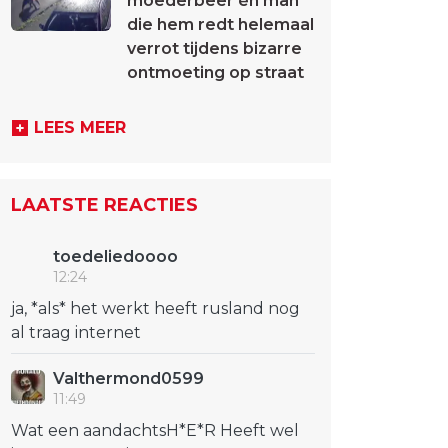
moederbeer én man
die hem redt helemaal
verrot tijdens bizarre
ontmoeting op straat
LEES MEER
LAATSTE REACTIES
toedeliedoooo
12:24
ja, *als* het werkt heeft rusland nog
al traag internet
Valthermond0599
11:49
Wat een aandachtsH*E*R Heeft wel