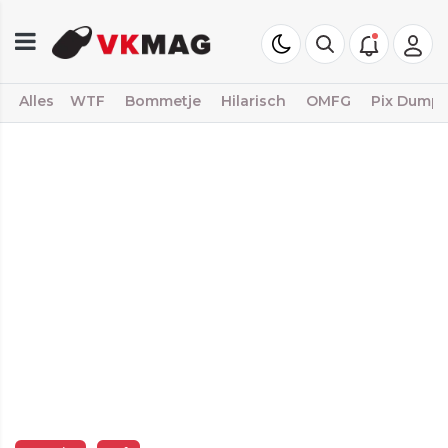
Alles
WTF
Bommetje
Hilarisch
OMFG
Pix Dump