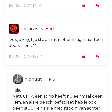
18-08-2022 14:14
1
stvaarwerk
+167
Dus je krijgt je stuurhut niet omlaag maar toch
doorvaren...??
18-08-2022 12:52
1
Aldnuut
+1143
Tsja..
Natuurlijk, een schip heeft nu eenmaal geen
rem, en als je de schroef stilzet heb je ook
geen stuur, en als je met stroom van achter