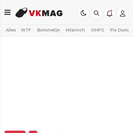
Alles
WTF
Bommetje
Hilarisch
OMFG
Pix Dump