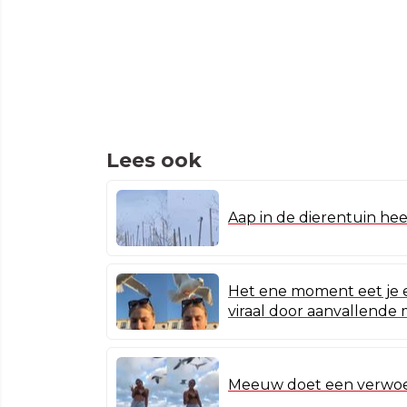
Lees ook
Aap in de dierentuin h
Het ene moment eet je e
viraal door aanvallend
Meeuw doet een verwoed