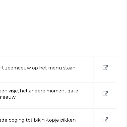
eeft zeemeeuw op het menu staan
en visje, het andere moment ga je
e meeuw
e poging tot bikini-topje pikken