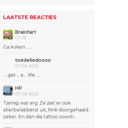
LAATSTE REACTIES
Brainfart
07:29
Ga koken……
toedeliedoooo
07-08-2026
.... get ... a ... life ....
HP
07-08-2026
Tjemig wat erg. Ze ziet er ook
allerbelabberst uit, flink doorgehaald
zeker. En dan die tattoo ooooh...