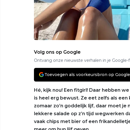
Volg ons op Google
Ontvang onze nieuwste verhalen in je Google-
Toevoegen als voorkeursbron op Google
Hé, kijk nou! Een fitgirl! Daar hebben we
is heel erg bewust. Ze eet zelfs als een k
zomaar zo’n goddelijk lijf, daar moet je 
lekkere salade op z’n tijd wegwerken da
vaak chips met bier of een frikandelletj
meer om hun lijf geven.