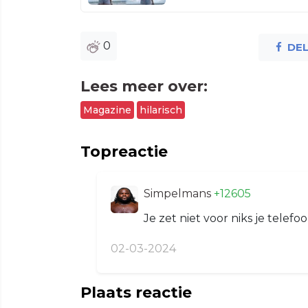
0
DE
Lees meer over:
Magazine
hilarisch
Topreactie
Simpelmans
+12605
Je zet niet voor niks je telefo
02-03-2024
Plaats reactie