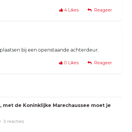
4
Likes
Reageer
a plaatsen bij een openstaande achterdeur.
0
Likes
Reageer
jk, met de Koninklijke Marechaussee moet je
3 reacties