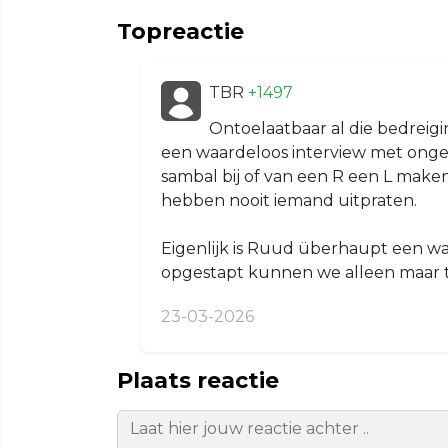
Topreactie
TBR
+1497
Ontoelaatbaar al die bedreigin
een waardeloos interview met ongel
sambal bij of van een R een L maken
hebben nooit iemand uitpraten.
Eigenlijk is Ruud überhaupt een w
opgestapt kunnen we alleen maar t
23-03-2026
Plaats reactie