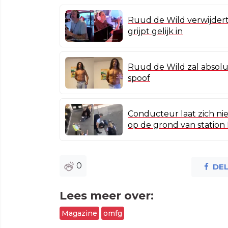
Ruud de Wild verwijder
grijpt gelijk in
Ruud de Wild zal absolu
spoof
Conducteur laat zich nie
op de grond van station
0
DE
Lees meer over:
Magazine
omfg