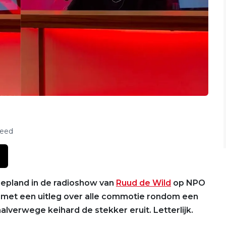
feed
gepland in de radioshow van
Ruud de Wild
op NPO
og met een uitleg over alle commotie rondom een
alverwege keihard de stekker eruit. Letterlijk.