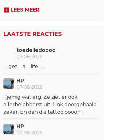
LEES MEER
LAATSTE REACTIES
toedeliedoooo
07-08-2026
.... get ... a ... life ....
HP
07-08-2026
Tjemig wat erg. Ze ziet er ook
allerbelabberst uit, flink doorgehaald
zeker. En dan die tattoo ooooh...
HP
07-08-2026