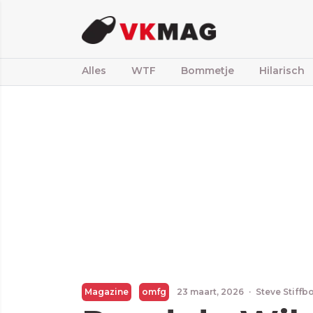
Alles
WTF
Bommetje
Hilarisch
Magazine
omfg
23 maart, 2026
·
Steve Stiffb