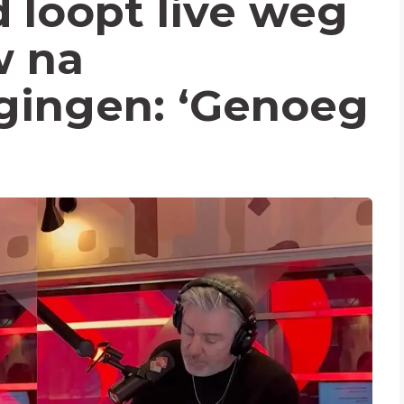
 loopt live weg
w na
gingen: ‘Genoeg