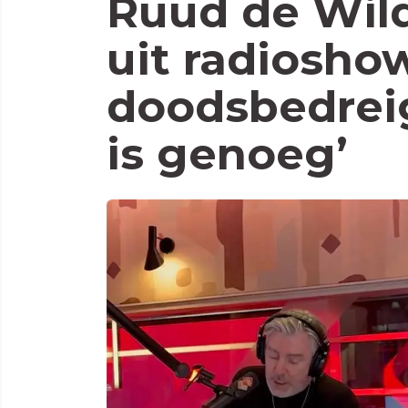
Ruud de Wild
uit radiosho
doodsbedrei
is genoeg’