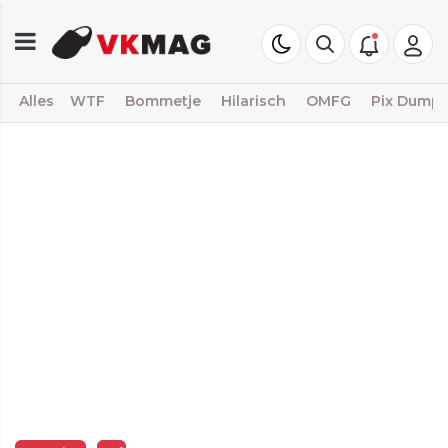
Alles
WTF
Bommetje
Hilarisch
OMFG
Pix Dump