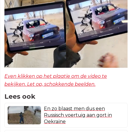
Even klikken op het plaatje om de video te
bekijken. Let op, schokkende beelden.
Lees ook
En zo blaast men dus een
Russisch voertuig aan gort in
Oekraïne