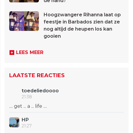
de hand?
Hoogzwangere Rihanna laat op
feestje in Barbados zien dat ze
nog altijd de heupen los kan
gooien
LEES MEER
LAATSTE REACTIES
toedeliedoooo
21:38
.... get ... a ... life ....
HP
21:27