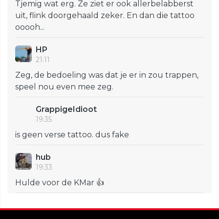
Tjemig wat erg. Ze ziet er ook allerbelabberst
uit, flink doorgehaald zeker. En dan die tattoo
ooooh...
HP
21:11
Zeg, de bedoeling was dat je er in zou trappen,
speel nou even mee zeg.
GrappigeIdioot
19:35
is geen verse tattoo. dus fake
hub
19:33
Hulde voor de KMar 👍