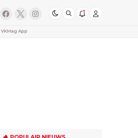
VKMag App
POPULAIR NIEUWS