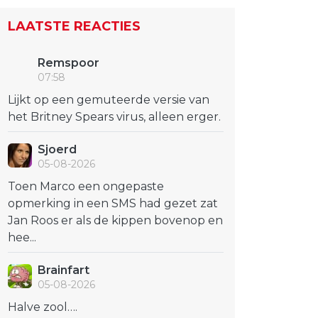
LAATSTE REACTIES
Remspoor
07:58
Lijkt op een gemuteerde versie van
het Britney Spears virus, alleen erger.
Sjoerd
05-08-2026
Toen Marco een ongepaste
opmerking in een SMS had gezet zat
Jan Roos er als de kippen bovenop en
hee...
Brainfart
05-08-2026
Halve zool….