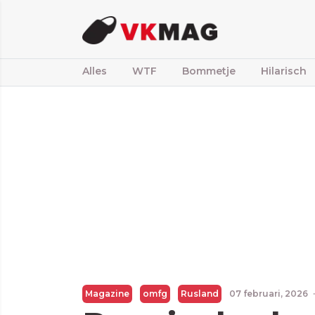
Alles
WTF
Bommetje
Hilarisch
Magazine
omfg
Rusland
07 februari, 2026
·