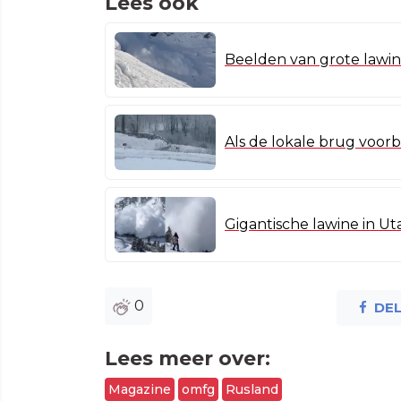
Lees ook
Beelden van grote lawin
Als de lokale brug voorb
Gigantische lawine in Uta
0
DE
Lees meer over:
Magazine
omfg
Rusland