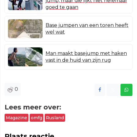
jump, maar die lijkt niet helemaal
goed te gaan
Base jumpen van een toren heeft
wel wat
Man maakt basejump met haken
vast in de huid van zijn rug
0
Lees meer over:
Magazine
omfg
Rusland
Plaats reactie