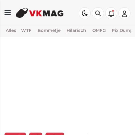
Alles
WTF
Bommetje
Hilarisch
OMFG
Pix Dump