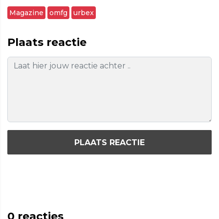
Magazine
omfg
urbex
Plaats reactie
PLAATS REACTIE
0
reacties