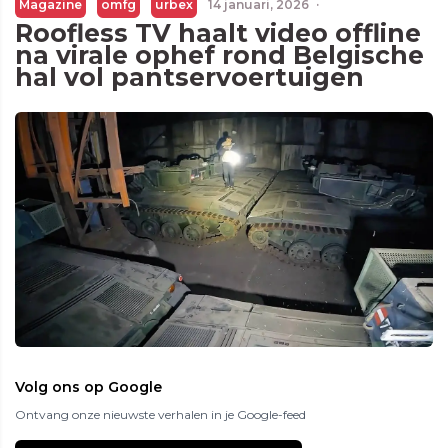
Magazine
omfg
urbex
14 januari, 2026
·
Roofless TV haalt video offline
na virale ophef rond Belgische
hal vol pantservoertuigen
Volg ons op Google
Ontvang onze nieuwste verhalen in je Google-feed