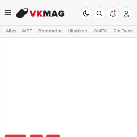
Alles
WTF
Bommetje
Hilarisch
OMFG
Pix Dump