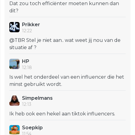
Dat zou toch efficiënter moeten kunnen dan
dit?
Prikker
12:22
@TBR Stel je niet aan.. wat weet jij nou van de
situatie af ?
HP
12:18
Is wel het onderdeel van een influencer die het
minst gebruikt wordt.
Simpelmans
12:13
Ik heb ook een hekel aan tiktok influencers.
Soepkip
11:54