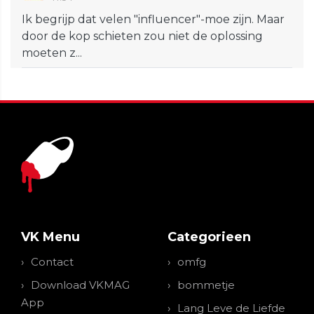
Ik begrijp dat velen "influencer"-moe zijn. Maar
door de kop schieten zou niet de oplossing
moeten z...
VK Menu
Categorieen
Contact
omfg
Download VKMAG
bommetje
App
Lang Leve de Liefde