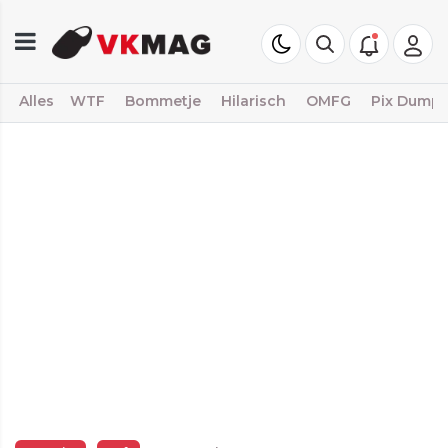
Alles
WTF
Bommetje
Hilarisch
OMFG
Pix Dump