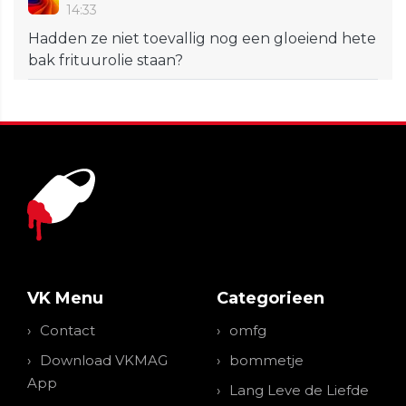
14:33
Hadden ze niet toevallig nog een gloeiend hete
bak frituurolie staan?
VK Menu
Categorieen
Contact
omfg
Download VKMAG
bommetje
App
Lang Leve de Liefde