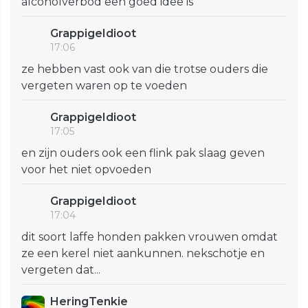
alcoholverbod een goed idee is
GrappigeIdioot
17:06
ze hebben vast ook van die trotse ouders die
vergeten waren op te voeden
GrappigeIdioot
17:05
en zijn ouders ook een flink pak slaag geven
voor het niet opvoeden
GrappigeIdioot
17:04
dit soort laffe honden pakken vrouwen omdat
ze een kerel niet aankunnen. nekschotje en
vergeten dat...
HeringTenkie