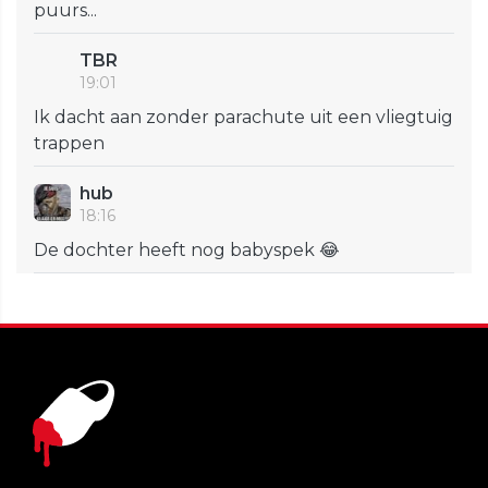
puurs...
TBR
19:01
Ik dacht aan zonder parachute uit een vliegtuig
trappen
hub
18:16
De dochter heeft nog babyspek 😂