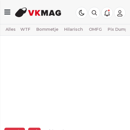
Alles
WTF
Bommetje
Hilarisch
OMFG
Pix Dump