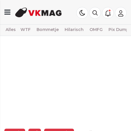
Alles
WTF
Bommetje
Hilarisch
OMFG
Pix Dump