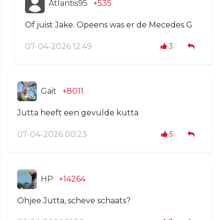
Atlantis95
+535
Of juist Jake. Opeens was er de Mecedes G
07-04-2026 12:49
3
Gait
+8011
Jutta heeft een gevulde kutta
07-04-2026 00:23
5
HP
+14264
Ohjee Jutta, scheve schaats?