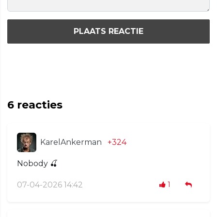
PLAATS REACTIE
6
reacties
KarelAnkerman
+324
Nobody 🍒
07-04-2026 14:42
1