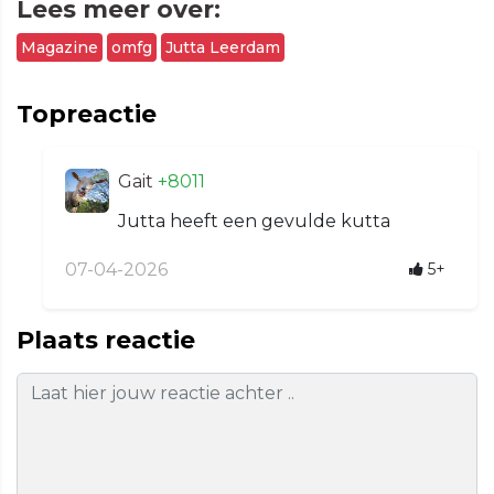
Lees meer over:
Magazine
omfg
Jutta Leerdam
Topreactie
Gait
+8011
Jutta heeft een gevulde kutta
07-04-2026
5+
Plaats reactie