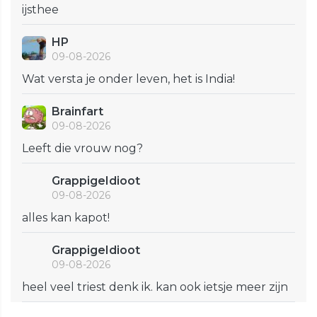
ijsthee
HP
09-08-2026
Wat versta je onder leven, het is India!
Brainfart
09-08-2026
Leeft die vrouw nog?
GrappigeIdioot
09-08-2026
alles kan kapot!
GrappigeIdioot
09-08-2026
heel veel triest denk ik. kan ook ietsje meer zijn