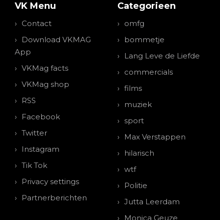
VK Menu
Categorieen
Contact
omfg
Download VKMAG
bommetje
App
Lang Leve de Liefde
VKMag facts
commercials
VKMag shop
films
RSS
muziek
Facebook
sport
Twitter
Max Verstappen
Instagram
hilarisch
Tik Tok
wtf
Privacy settings
Politie
Partnerberichten
Jutta Leerdam
Monica Geuze