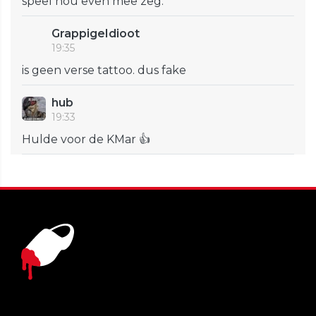
speel nou even mee zeg.
GrappigeIdioot
19:35
is geen verse tattoo. dus fake
hub
19:33
Hulde voor de KMar 👍