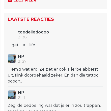
LEES MEER
LAATSTE REACTIES
toedeliedoooo
21:38
.... get ... a ... life ....
HP
21:27
Tjemig wat erg. Ze ziet er ook allerbelabberst
uit, flink doorgehaald zeker. En dan die tattoo
ooooh...
HP
21:11
Zeg, de bedoeling was dat je er in zou trappen,