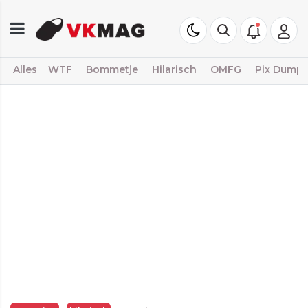
Alles
WTF
Bommetje
Hilarisch
OMFG
Pix Dump