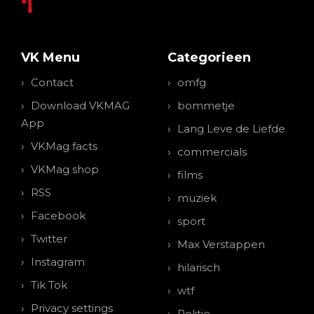
VK Menu
Categorieen
Contact
omfg
Download VKMAG
bommetje
App
Lang Leve de Liefde
VKMag facts
commercials
VKMag shop
films
RSS
muziek
Facebook
sport
Twitter
Max Verstappen
Instagram
hilarisch
Tik Tok
wtf
Privacy settings
Politie