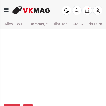
Alles
WTF
Bommetje
Hilarisch
OMFG
Pix Dump