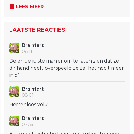
LEES MEER
LAATSTE REACTIES
Brainfart
08:11
De enige juiste manier om te laten zien dat ze
d’r hand heeft overspeeld ze zal het nooit meer
in d’...
Brainfart
08:01
Hersenloos volk…..
Brainfart
07:56
Eeeh veel tactische teams gebruiken hier een