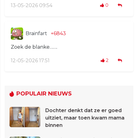
13-05-2026 09:54
0
Brainfart
+6843
Zoek de blanke…….
12-05-2026 17:51
2
POPULAIR NIEUWS
Dochter denkt dat ze er goed
uitziet, maar toen kwam mama
binnen