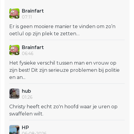
Brainfart
07:11
Er is geen mooiere manier te vinden om zo’n
oetlul op zijn plek te zetten…
Brainfart
06:46
Het fysieke verschil tussen man en vrouw op
zijn best! Dit zijn serieuze problemen bij politie
en an...
hub
01:26
Christy heeft echt zo'n hoofd waar je uren op
swaffelen wilt.
HP
06-08-2026