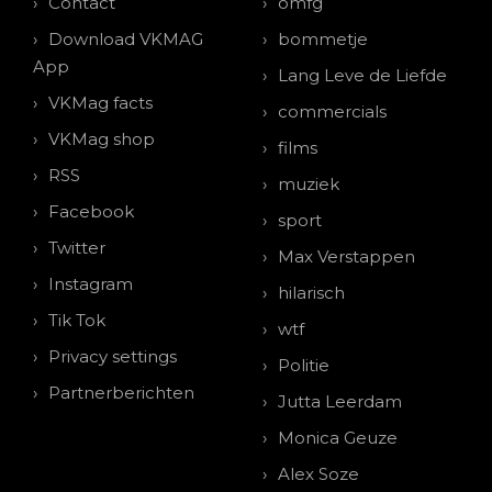
Contact
omfg
Download VKMAG
bommetje
App
Lang Leve de Liefde
VKMag facts
commercials
VKMag shop
films
RSS
muziek
Facebook
sport
Twitter
Max Verstappen
Instagram
hilarisch
Tik Tok
wtf
Privacy settings
Politie
Partnerberichten
Jutta Leerdam
Monica Geuze
Alex Soze