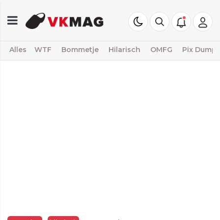
Alles
WTF
Bommetje
Hilarisch
OMFG
Pix Dump