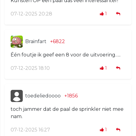
Kunsten OP een paal das veel interessanter!
07-12-2025 20:28
1
Brainfart
+6822
Één foutje ik geef een 8 voor de uitvoering…..
07-12-2025 18:10
1
toedeliedoooo
+1856
toch jammer dat de paal de sprinkler niet mee
nam.
07-12-2025 16:27
1