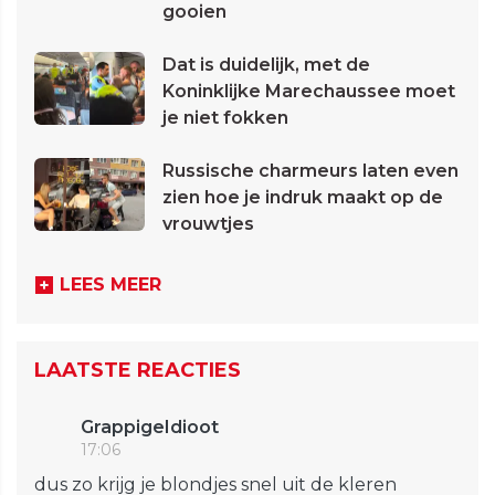
gooien
Dat is duidelijk, met de
Koninklijke Marechaussee moet
je niet fokken
Russische charmeurs laten even
zien hoe je indruk maakt op de
vrouwtjes
LEES MEER
LAATSTE REACTIES
GrappigeIdioot
17:06
dus zo krijg je blondjes snel uit de kleren