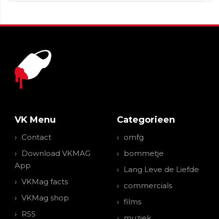
VK Menu
Categorieen
Contact
omfg
Download VKMAG
bommetje
App
Lang Leve de Liefde
VKMag facts
commercials
VKMag shop
films
RSS
muziek