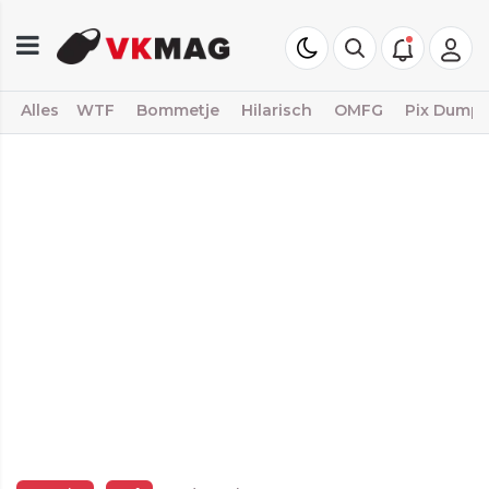
Alles
WTF
Bommetje
Hilarisch
OMFG
Pix Dump