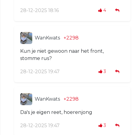
28-12-2025 18:16
4
WanKwats
+2298
Kun je niet gewoon naar het front,
stomme rus?
28-12-2025 19:47
3
WanKwats
+2298
Da's je eigen reet, hoerenjong
28-12-2025 19:47
3