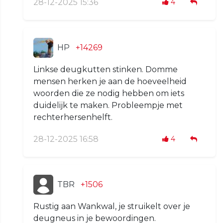
28-12-2025 15:36
4
HP
+14269
Linkse deugkutten stinken. Domme
mensen herken je aan de hoeveelheid
woorden die ze nodig hebben om iets
duidelijk te maken. Probleempje met
rechterhersenhelft.
28-12-2025 16:58
4
TBR
+1506
Rustig aan Wankwal, je struikelt over je
deugneus in je bewoordingen.