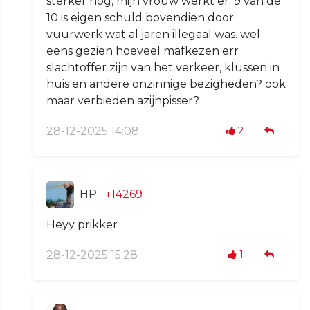
sterker nog, mijn vrouw werkt er. 9 van de
10 is eigen schuld bovendien door
vuurwerk wat al jaren illegaal was. wel
eens gezien hoeveel mafkezen err
slachtoffer zijn van het verkeer, klussen in
huis en andere onzinnige bezigheden? ook
maar verbieden azijnpisser?
28-12-2025 14:08
2
HP
+14269
Heyy prikker
28-12-2025 15:28
1