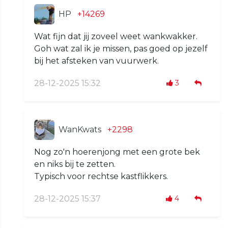
HP
+14269
Wat fijn dat jij zoveel weet wankwakker.
Goh wat zal ik je missen, pas goed op jezelf
bij het afsteken van vuurwerk.
28-12-2025 15:32
3
WanKwats
+2298
Nog zo'n hoerenjong met een grote bek
en niks bij te zetten.
Typisch voor rechtse kastflikkers.
28-12-2025 15:37
4