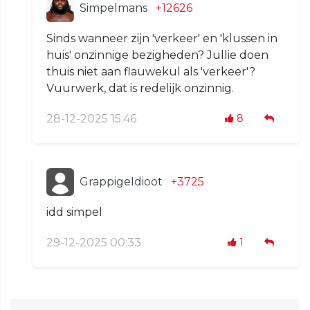
Simpelmans
+12626
Sinds wanneer zijn 'verkeer' en 'klussen in
huis' onzinnige bezigheden? Jullie doen
thuis niet aan flauwekul als 'verkeer'?
Vuurwerk, dat is redelijk onzinnig.
28-12-2025 15:46
8
GrappigeIdioot
+3725
idd simpel
29-12-2025 00:33
1