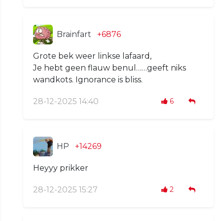
Brainfart
+6876
Grote bek weer linkse lafaard,
Je hebt geen flauw benul……geeft niks
wandkots. Ignorance is bliss.
28-12-2025 14:40
6
HP
+14269
Heyyy prikker
28-12-2025 15:27
2