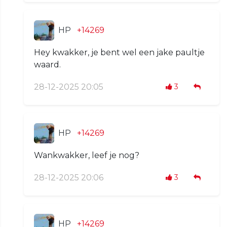
HP
+14269
Hey kwakker, je bent wel een jake paultje
waard.
28-12-2025 20:05
3
HP
+14269
Wankwakker, leef je nog?
28-12-2025 20:06
3
HP
+14269