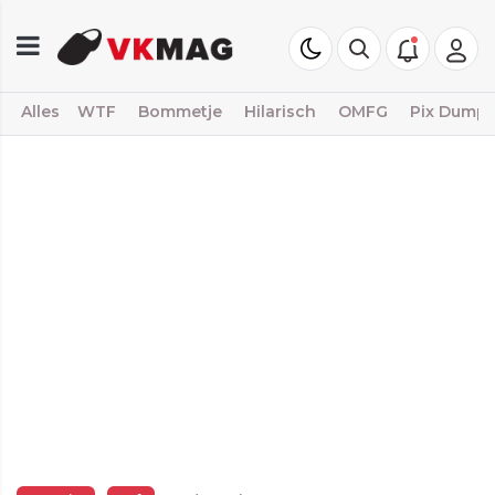
Alles
WTF
Bommetje
Hilarisch
OMFG
Pix Dump