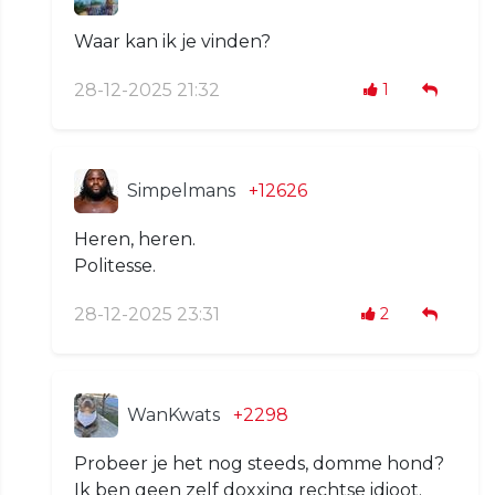
Waar kan ik je vinden?
28-12-2025 21:32
1
Simpelmans
+12626
Heren, heren.
Politesse.
28-12-2025 23:31
2
WanKwats
+2298
Probeer je het nog steeds, domme hond?
Ik ben geen zelf doxxing rechtse idioot.