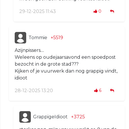
29-12-2025 11:43
0
Tommie
+5519
Azijnpissers....
Weleens op oudejaarsavond een spoedpost
bezocht in de grote stad???
Kijken of je vuurwerk dan nog grappig vindt,
idioot
28-12-2025 13:20
6
GrappigeIdioot
+3725