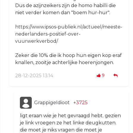
Dus de azijnzeikers zijn de homo habilli die
niet verder komen dan "boem hur-hur".
https://www.ipsos-publiek.nl/actueel/meeste-
nederlanders-positief-over-
vuurwerkverbod/
Zeker die 10% die ik hoop hun eigen kop eraf
knallen, zooitje achterlijke hoerenjongen.
28-12-2025 13:14
9
GrappigeIdioot
+3725
ligt eraan wie je het gevraagd hebt. gezien
je link vroegen ze het linke deugkutten.
die moet je niks vragen die moet je