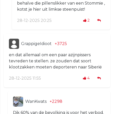
behalve die pillenslikker van een Stommie ,
kotst je hier uit limkse steenpuist!
28-12-2025 20:25
2
GrappigeIdioot
+3725
en dat allemaal om een paar azijnpissers
tevreden te stellen. ze zouden dat soort
klootzakken moeten deporteren naar Siberië
28-12-2025 11:55
4
WanKwats
+2298
Dik 60% van de bevolking is voor het verbod.