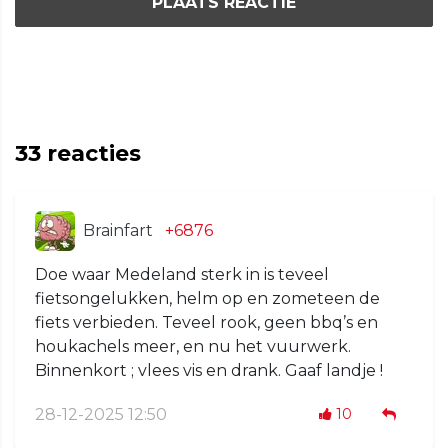
PLAATS REACTIE
33
reacties
Brainfart
+6876
Doe waar Medeland sterk in is teveel
fietsongelukken, helm op en zometeen de
fiets verbieden. Teveel rook, geen bbq’s en
houkachels meer, en nu het vuurwerk.
Binnenkort ; vlees vis en drank. Gaaf landje !
28-12-2025 12:50
10