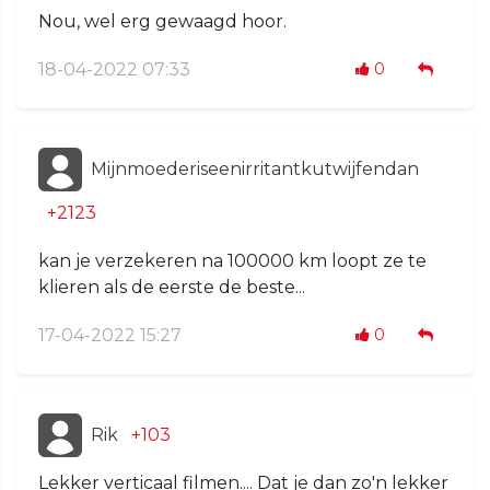
Nou, wel erg gewaagd hoor.
18-04-2022 07:33
0
Mijnmoederiseenirritantkutwijfendan
+2123
kan je verzekeren na 100000 km loopt ze te
klieren als de eerste de beste...
17-04-2022 15:27
0
Rik
+103
Lekker verticaal filmen.... Dat je dan zo'n lekker