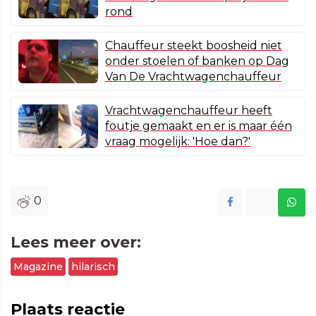
rond
Chauffeur steekt boosheid niet
onder stoelen of banken op Dag
Van De Vrachtwagenchauffeur
Vrachtwagenchauffeur heeft
foutje gemaakt en er is maar één
vraag mogelijk: 'Hoe dan?'
0
Lees meer over:
Magazine
hilarisch
Plaats reactie