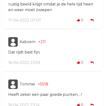
rustig beeld krijgt omdat je de hele tijd heen
en weer moet zwiepen
17-04-2022 07:07
0
Kaboem
+211
Dat rijdt best fijn.
16-04-2022 23:59
0
Tommie
+5518
Heeft zeker een paar goede punten.....!
16-04-2022 23:14
0