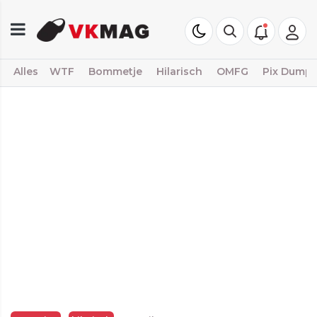
Alles
WTF
Bommetje
Hilarisch
OMFG
Pix Dump