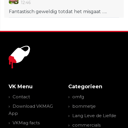
12:46
Fantastisch geweldig totdat het misgaat …..
VK Menu
Categorieen
Contact
omfg
Download VKMAG
bommetje
App
Lang Leve de Liefde
VKMag facts
commercials