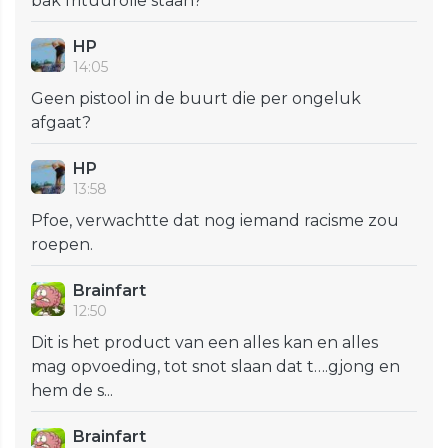
bak frituurolie staan?
HP
14:05
Geen pistool in de buurt die per ongeluk
afgaat?
HP
13:58
Pfoe, verwachtte dat nog iemand racisme zou
roepen.
Brainfart
12:50
Dit is het product van een alles kan en alles
mag opvoeding, tot snot slaan dat t….gjong en
hem de s...
Brainfart