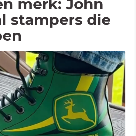
en merk: John
al stampers die
ben