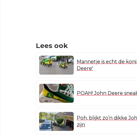
Lees ook
Mannetje is echt de koni
Deere'
POAH! John Deere sneake
Poh, blijkt zo’n dikke J
zijn