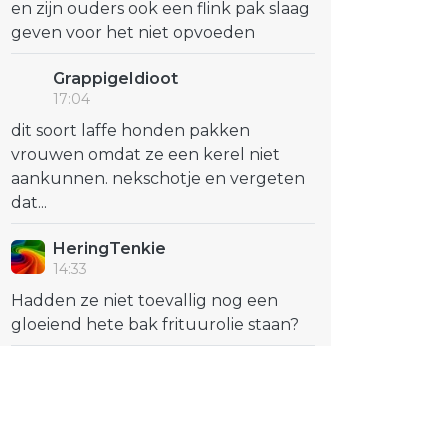
en zijn ouders ook een flink pak slaag
geven voor het niet opvoeden
GrappigeIdioot
17:04
dit soort laffe honden pakken
vrouwen omdat ze een kerel niet
aankunnen. nekschotje en vergeten
dat...
HeringTenkie
14:33
Hadden ze niet toevallig nog een
gloeiend hete bak frituurolie staan?