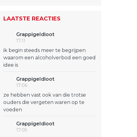
LAATSTE REACTIES
GrappigeIdioot
17:11
ik begin steeds meer te begrijpen
waarom een alcoholverbod een goed
idee is
GrappigeIdioot
17:06
ze hebben vast ook van die trotse
ouders die vergeten waren op te
voeden
GrappigeIdioot
17:05