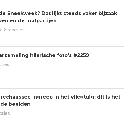
 de Sneekweek? Dat lijkt steeds vaker bijzaak
pen en de matpartijen
2 reacties
rzameling hilarische foto's #2259
cties
chaussee ingreep in het vliegtuig: dit is het
 de beelden
cties