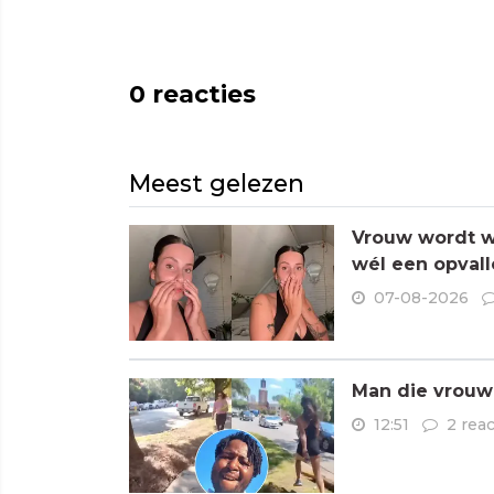
0
reacties
Meest gelezen
Vrouw wordt wa
wél een opvall
07-08-2026
Man die vrouwe
12:51
2 reac