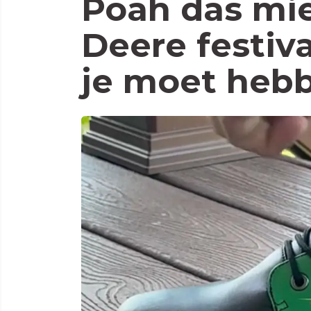
Poah das mi
Deere festiv
je moet heb