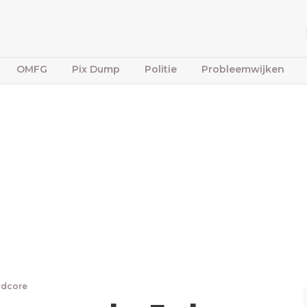
OMFG
Pix Dump
Politie
Probleemwijken
rdcore