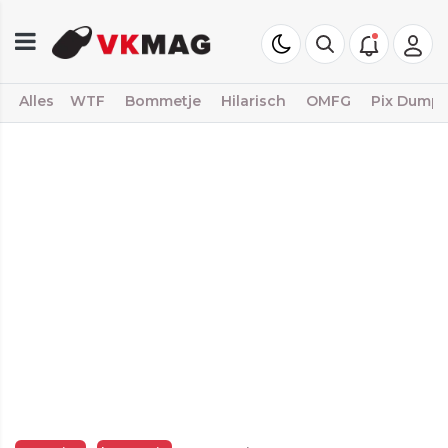
Alles
WTF
Bommetje
Hilarisch
OMFG
Pix Dump