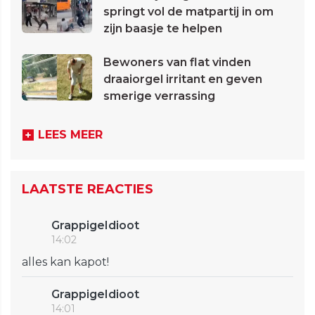
springt vol de matpartij in om
zijn baasje te helpen
Bewoners van flat vinden
draaiorgel irritant en geven
smerige verrassing
LEES MEER
LAATSTE REACTIES
GrappigeIdioot
14:02
alles kan kapot!
GrappigeIdioot
14:01