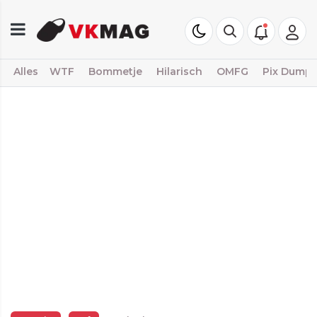
Alles
WTF
Bommetje
Hilarisch
OMFG
Pix Dump