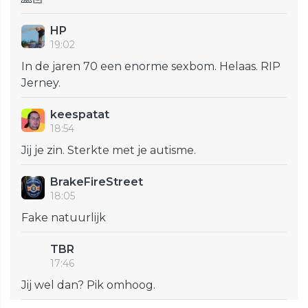
HP
19:02
In de jaren 70 een enorme sexbom. Helaas. RIP
Jerney.
keespatat
18:54
Jij je zin. Sterkte met je autisme.
BrakeFireStreet
18:05
Fake natuurlijk
TBR
17:46
Jij wel dan? Pik omhoog.