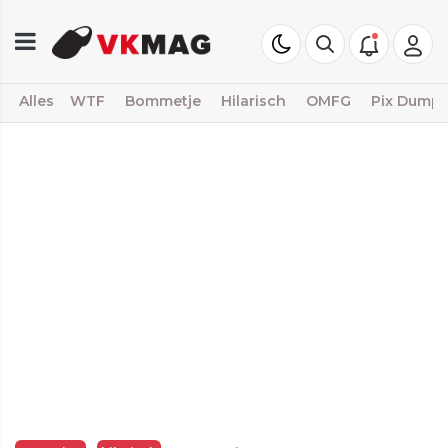
Alles
WTF
Bommetje
Hilarisch
OMFG
Pix Dump