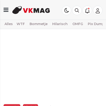
Alles
WTF
Bommetje
Hilarisch
OMFG
Pix Dump