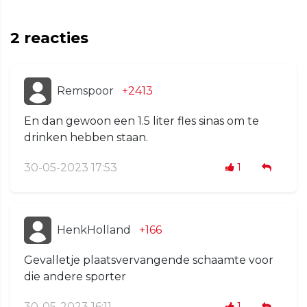
2
reacties
Remspoor
+2413
En dan gewoon een 1.5 liter fles sinas om te
drinken hebben staan.
30-05-2023 17:53
1
HenkHolland
+166
Gevalletje plaatsvervangende schaamte voor
die andere sporter
30-05-2023 16:11
1