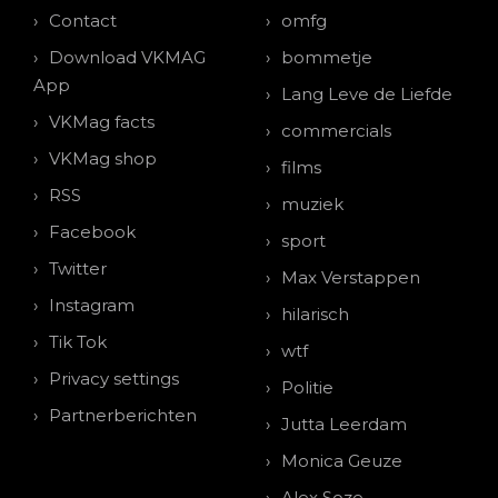
Contact
omfg
Download VKMAG
bommetje
App
Lang Leve de Liefde
VKMag facts
commercials
VKMag shop
films
RSS
muziek
Facebook
sport
Twitter
Max Verstappen
Instagram
hilarisch
Tik Tok
wtf
Privacy settings
Politie
Partnerberichten
Jutta Leerdam
Monica Geuze
Alex Soze