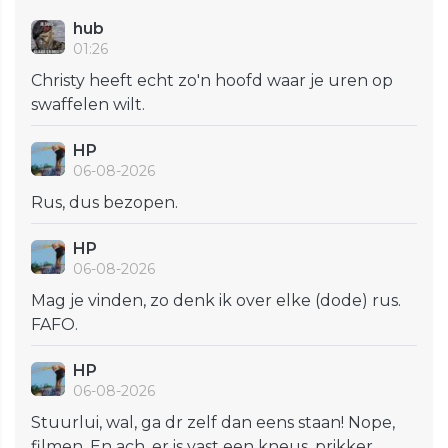
hub
01:26
Christy heeft echt zo'n hoofd waar je uren op
swaffelen wilt.
HP
06-08-2026
Rus, dus bezopen.
HP
06-08-2026
Mag je vinden, zo denk ik over elke (dode) rus.
FAFO.
HP
06-08-2026
Stuurlui, wal, ga dr zelf dan eens staan! Nope,
filmen. En ach, er is vast een kneus, prikker