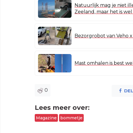
Natuurlijk mag je niet il
Zeeland, maar het is wel 
Bezorgrobot van Veho x R
Mast omhalen is best wel
0
DE
Lees meer over:
Magazine
bommetje