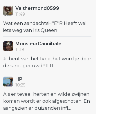
Valthermond0599
11:49
Wat een aandachtsH*E*R Heeft wel
iets weg van Iris Queen
MonsieurCannibale
11:18
Jij bent van het type, het word je door
de strot geduwd!!!11!11
HP
10:25
Als er teveel herten en wilde zwijnen
komen wordt er ook afgeschoten. En
aangezien er duizenden infl...