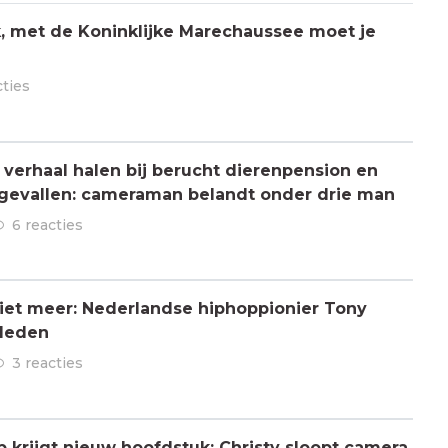
jk, met de Koninklijke Marechaussee moet je
cties
verhaal halen bij berucht dierenpension en
ngevallen: cameraman belandt onder drie man
6 reacties
 niet meer: Nederlandse hiphoppionier Tony
rleden
3 reacties
ap krijgt nieuw hoofdstuk: Christy sloopt camera