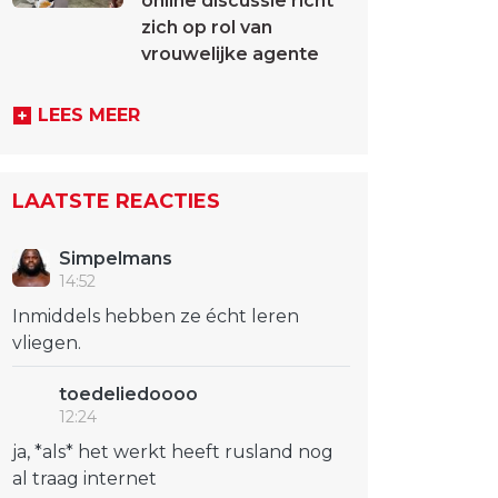
online discussie richt
zich op rol van
vrouwelijke agente
LEES MEER
LAATSTE REACTIES
Simpelmans
14:52
Inmiddels hebben ze écht leren
vliegen.
toedeliedoooo
12:24
ja, *als* het werkt heeft rusland nog
al traag internet