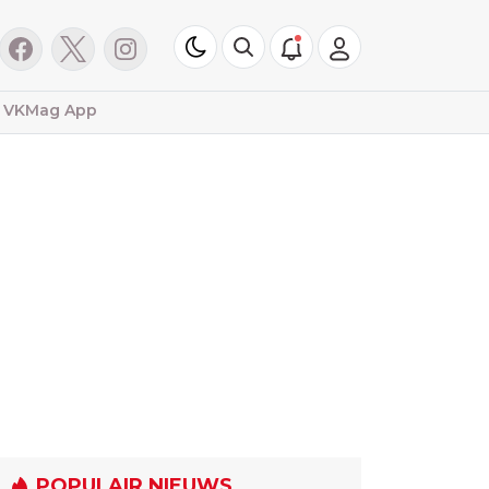
VKMag App
POPULAIR NIEUWS