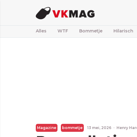
Alles
WTF
Bommetje
Hilarisch
Magazine
bommetje
13 mei, 2026
·
Henry Har