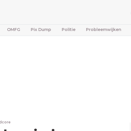
OMFG
Pix Dump
Politie
Probleemwijken
dcore