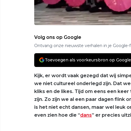
Volg ons op Google
Ontvang onze nieuwste verhalen in je Google-
Toevoegen als voorkeursbron op Google
Kijk, er wordt vaak gezegd dat wij sim
we niet cultureel onderlegd zijn. Dat w
kliks en de likes. Tijd om eens een keer
zijn. Zo zijn we al een paar dagen flink 
is het niet echt dansen, maar wel leuk om
even zien hoe die “
dans
” er precies uitz