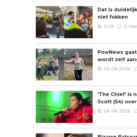
Dat is duideli
niet fokken
11:29
0 rea
PowNews gaat 
wordt zelf aa
06-08-2026
'The Chief' is
Scott (54) ove
06-08-2026
Bizarre flatso