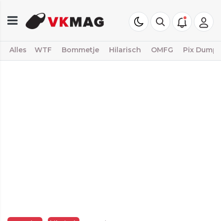
Alles
WTF
Bommetje
Hilarisch
OMFG
Pix Dump