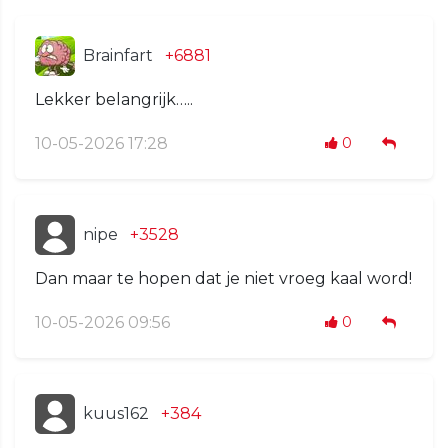
Brainfart
+6881
Lekker belangrijk…..
10-05-2026 17:28
0
nipe
+3528
Dan maar te hopen dat je niet vroeg kaal word!
10-05-2026 09:56
0
kuus162
+384