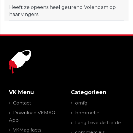
Heeft ze opeens heel geurend Volendam op
haar vingers.
VK Menu
Categorieen
Contact
omfg
Download VKMAG
bommetje
App
Lang Leve de Liefde
VKMag facts
commercials