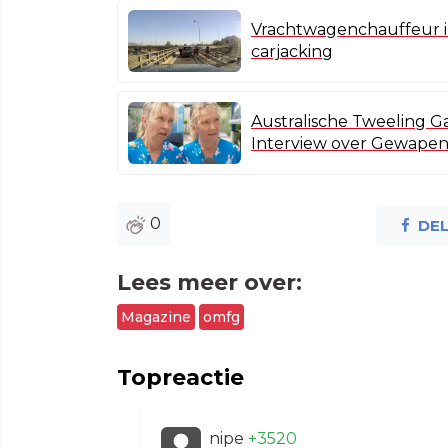
Vrachtwagenchauffeur in
carjacking
Australische Tweeling G
Interview over Gewapen
0
DE
Lees meer over:
Magazine
omfg
Topreactie
nipe
+3520