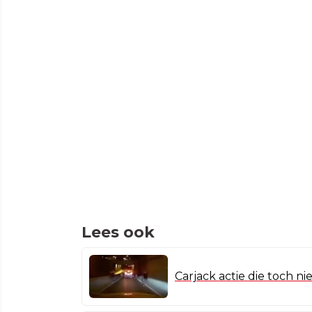
Lees ook
Carjack actie die toch ni