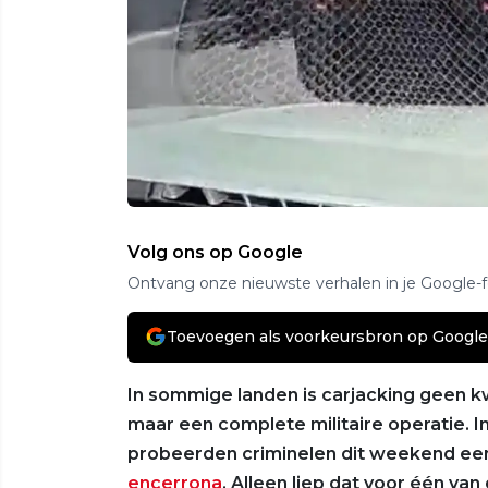
Volg ons op Google
Ontvang onze nieuwste verhalen in je Google-
Toevoegen als voorkeursbron op Google
In sommige landen is carjacking geen kw
maar een complete militaire operatie. In 
probeerden criminelen dit weekend een
encerrona
. Alleen liep dat voor één va