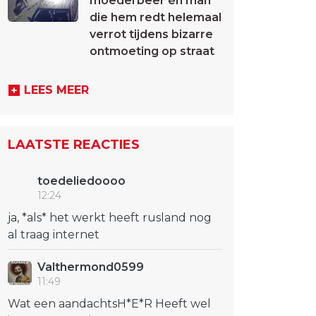
moederbeer én man
die hem redt helemaal
verrot tijdens bizarre
ontmoeting op straat
LEES MEER
LAATSTE REACTIES
toedeliedoooo
12:24
ja, *als* het werkt heeft rusland nog
al traag internet
Valthermond0599
11:49
Wat een aandachtsH*E*R Heeft wel