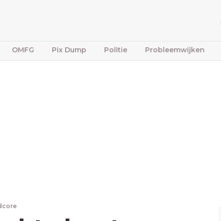
OMFG
Pix Dump
Politie
Probleemwijken
dcore