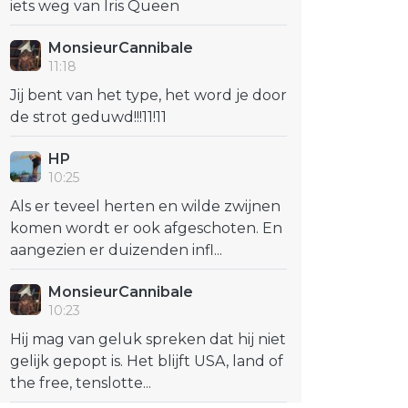
iets weg van Iris Queen
MonsieurCannibale
11:18
Jij bent van het type, het word je door
de strot geduwd!!!11!11
HP
10:25
Als er teveel herten en wilde zwijnen
komen wordt er ook afgeschoten. En
aangezien er duizenden infl...
MonsieurCannibale
10:23
Hij mag van geluk spreken dat hij niet
gelijk gepopt is. Het blijft USA, land of
the free, tenslotte...