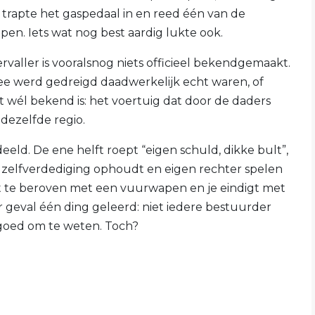
 trapte het gaspedaal in en reed één van de
en. Iets wat nog best aardig lukte ook.
aller is vooralsnog niets officieel bekendgemaakt.
mee werd gedreigd daadwerkelijk echt waren, of
 wél bekend is: het voertuig dat door de daders
dezelfde regio.
deeld. De ene helft roept “eigen schuld, dikke bult”,
ar zelfverdediging ophoudt en eigen rechter spelen
rt te beroven met een vuurwapen en je eindigt met
r geval één ding geleerd: niet iedere bestuurder
 goed om te weten. Toch?