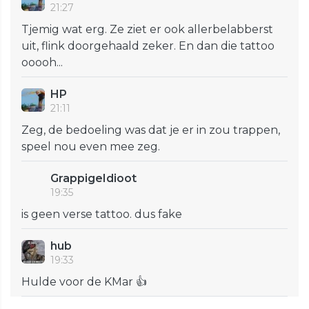
21:27
Tjemig wat erg. Ze ziet er ook allerbelabberst
uit, flink doorgehaald zeker. En dan die tattoo
ooooh...
HP
21:11
Zeg, de bedoeling was dat je er in zou trappen,
speel nou even mee zeg.
GrappigeIdioot
19:35
is geen verse tattoo. dus fake
hub
19:33
Hulde voor de KMar 👍