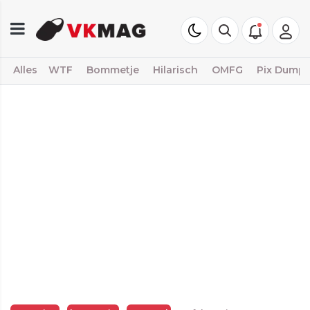
Alles
WTF
Bommetje
Hilarisch
OMFG
Pix Dump