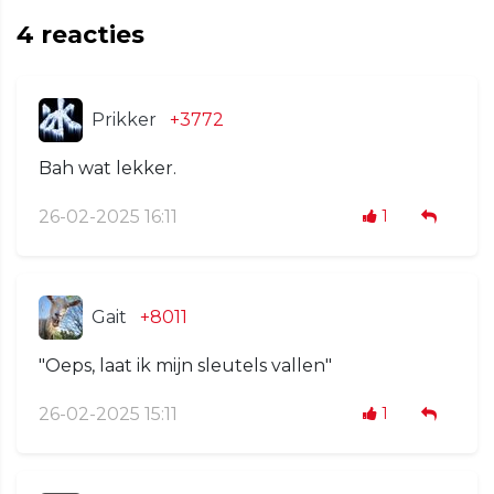
4
reacties
Prikker
+3772
Bah wat lekker.
26-02-2025 16:11
1
Gait
+8011
"Oeps, laat ik mijn sleutels vallen"
26-02-2025 15:11
1