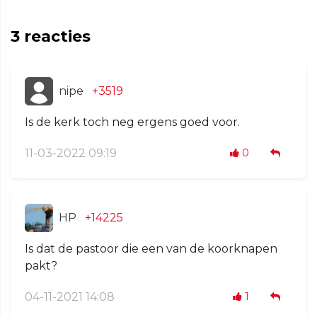
3
reacties
nipe
+3519
Is de kerk toch neg ergens goed voor.
11-03-2022 09:19
0
HP
+14225
Is dat de pastoor die een van de koorknapen
pakt?
04-11-2021 14:08
1