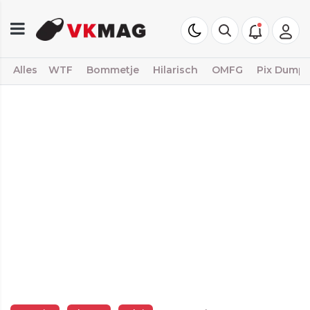
Alles
WTF
Bommetje
Hilarisch
OMFG
Pix Dump