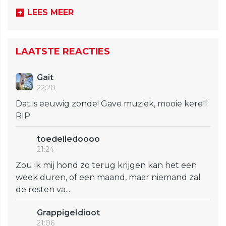
LEES MEER
LAATSTE REACTIES
Gait
22:20
Dat is eeuwig zonde! Gave muziek, mooie kerel!
RIP
toedeliedoooo
21:24
Zou ik mij hond zo terug krijgen kan het een
week duren, of een maand, maar niemand zal
de resten va...
GrappigeIdioot
21:06