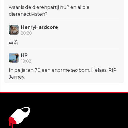
waar is de dierenpartij nu? en al die
dierenactivisten?
HenryHardcore
20:20
🙏🏻
HP
19:02
In de jaren 70 een enorme sexbom. Helaas. RIP
Jerney.