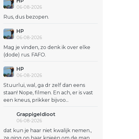
HP
06-08-2026
Rus, dus bezopen.
HP
06-08-2026
Mag je vinden, zo denk ik over elke
(dode) rus. FAFO.
HP
06-08-2026
Stuurlui, wal, ga dr zelf dan eens
staan! Nope, filmen. En ach, er is vast
een kneus, prikker bijvoo...
GrappigeIdioot
06-08-2026
dat kun je haar niet kwalijk nemen.,
ze ging op haar knieën om de man