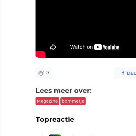
0
DE
Lees meer over:
Magazine
bommetje
Topreactie