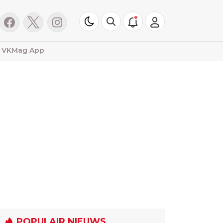
VKMag App
POPULAIR NIEUWS