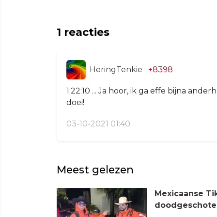
1
reacties
HeringTenkie
+8398
1:22:10 ... Ja hoor, ik ga effe bijna ande
doei!
03-10-2021 01:40
Meest gelezen
Mexicaanse Tik
doodgeschoten