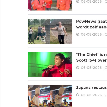
06-08-2026
PowNews gaat 
wordt zelf aa
06-08-2026
'The Chief' is
Scott (54) ove
06-08-2026
Japans restaur
06-08-2026