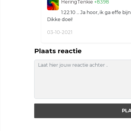
HeringTenkie
+8398
1:22:10 ... Ja hoor, ik ga effe 
Dikke doei!
03-10-2021
Plaats reactie
PLA