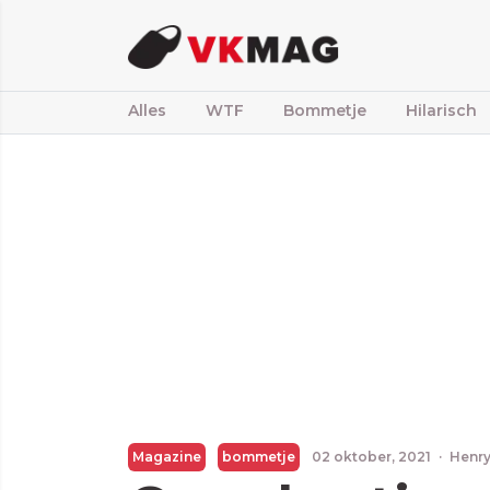
Alles
WTF
Bommetje
Hilarisch
Magazine
bommetje
02 oktober, 2021
·
Henry