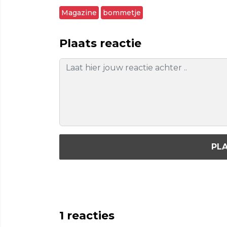
Magazine
bommetje
Plaats reactie
PLA
1
reacties