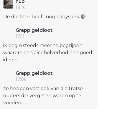
hub
18:16
De dochter heeft nog babyspek 😂
GrappigeIdioot
17:11
ik begin steeds meer te begrijpen
waarom een alcoholverbod een goed
idee is
GrappigeIdioot
17:06
ze hebben vast ook van die trotse
ouders die vergeten waren op te
voeden