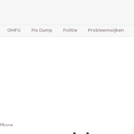
OMFG
Pix Dump
Politie
Probleemwijken
iffbone