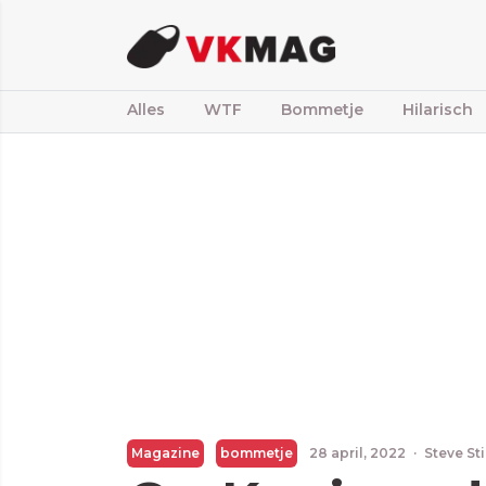
Alles
WTF
Bommetje
Hilarisch
Magazine
bommetje
28 april, 2022
·
Steve St