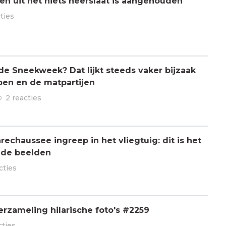
n uit het niets neerslaat is aangehouden
ties
 de Sneekweek? Dat lijkt steeds vaker bijzaak
pen en de matpartijen
2 reacties
chaussee ingreep in het vliegtuig: dit is het
 de beelden
cties
rzameling hilarische foto's #2259
cties