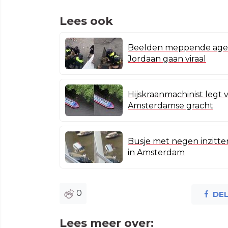
Lees ook
Beelden meppende agen
Jordaan gaan viraal
Hijskraanmachinist legt 
Amsterdamse gracht
Busje met negen inzitt
in Amsterdam
0
DE
Lees meer over: