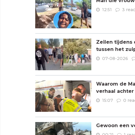
Man die vrouwe
12:51
3 reac
Zeilen tijdens
tussen het zui
07-08-2026
Waarom de Mare
verhaal achter
15:07
0 rea
Gewoon een ve
00:21
1 rea