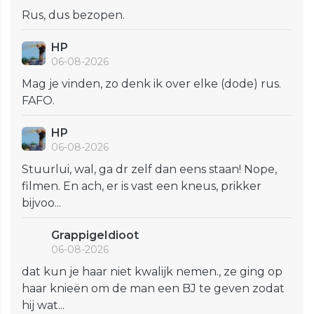
Rus, dus bezopen.
HP
06-08-2026
Mag je vinden, zo denk ik over elke (dode) rus.
FAFO.
HP
06-08-2026
Stuurlui, wal, ga dr zelf dan eens staan! Nope,
filmen. En ach, er is vast een kneus, prikker
bijvoo...
GrappigeIdioot
06-08-2026
dat kun je haar niet kwalijk nemen., ze ging op
haar knieën om de man een BJ te geven zodat
hij wat...