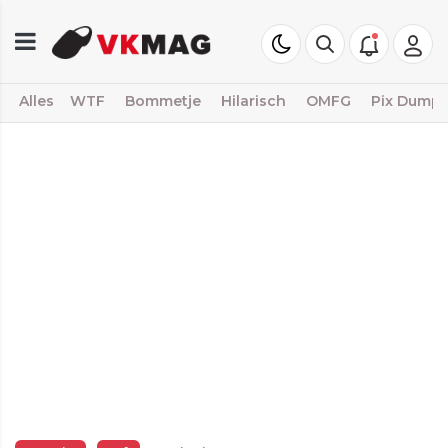
Alles
WTF
Bommetje
Hilarisch
OMFG
Pix Dump