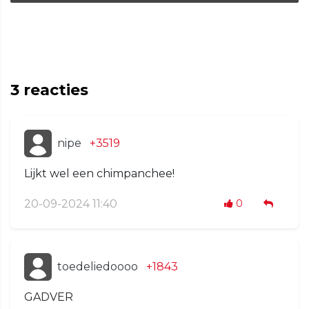
3
reacties
nipe
+3519
Lijkt wel een chimpanchee!
20-09-2024 11:40
0
toedeliedoooo
+1843
GADVER