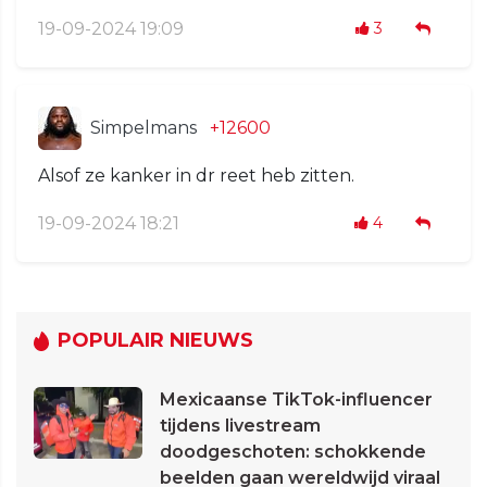
19-09-2024 19:09
3
Simpelmans
+12600
Alsof ze kanker in dr reet heb zitten.
19-09-2024 18:21
4
POPULAIR NIEUWS
Mexicaanse TikTok-influencer
tijdens livestream
doodgeschoten: schokkende
beelden gaan wereldwijd viraal