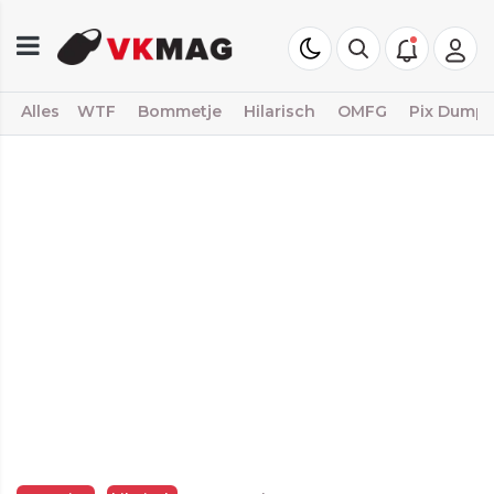
Alles
WTF
Bommetje
Hilarisch
OMFG
Pix Dump