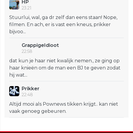
HP
23:21
Stuurlui, wal, ga dr zelf dan eens staan! Nope,
filmen. En ach, er is vast een kneus, prikker
bijvoo...
GrappigeIdioot
22:58
dat kun je haar niet kwalijk nemen., ze ging op
haar knieën om de man een BJ te geven zodat
hij wat...
Prikker
22:48
Altijd mooi als Pownews tikken krijgt.. kan niet
vaak genoeg gebeuren.