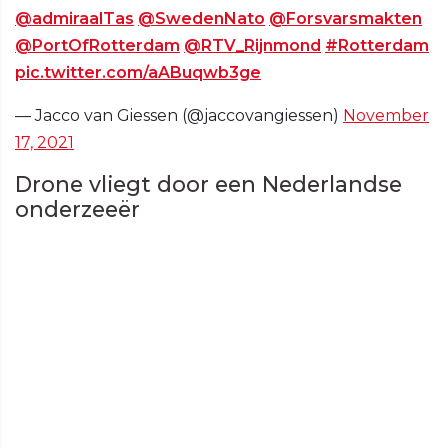
@admiraalTas
@SwedenNato
@Forsvarsmakten
@PortOfRotterdam
@RTV_Rijnmond
#Rotterdam
pic.twitter.com/aABuqwb3ge
— Jacco van Giessen (@jaccovangiessen)
November
17, 2021
Drone vliegt door een Nederlandse
onderzeeër