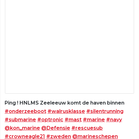
Ping ! HNLMS Zeeleeuw komt de haven binnen
#onderzeeboot
#walrusklasse
#silentrunning
#submarine
#optronic
#mast
#marine
#navy
@kon_marine
@Defensie
#rescuesub
#crowneagle21
#zweden
@marineschepen