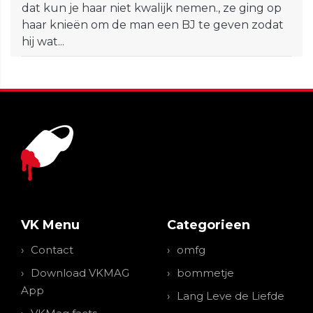
dat kun je haar niet kwalijk nemen., ze ging op
haar knieën om de man een BJ te geven zodat
hij wat...
VK Menu
Categorieen
Contact
omfg
Download VKMAG
bommetje
App
Lang Leve de Liefde