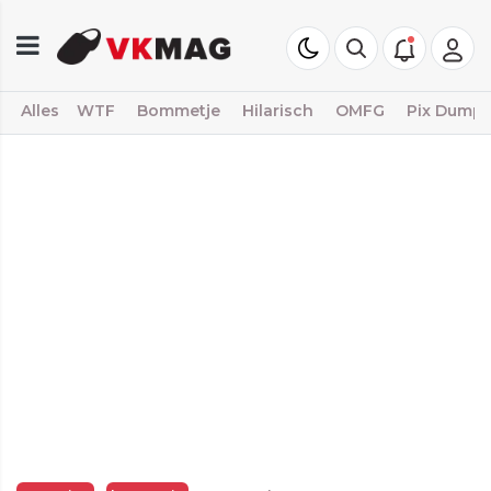
Alles
WTF
Bommetje
Hilarisch
OMFG
Pix Dump