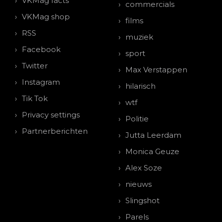
VKMag facts
commercials
VKMag shop
films
RSS
muziek
Facebook
sport
Twitter
Max Verstappen
Instagram
hilarisch
Tik Tok
wtf
Privacy settings
Politie
Partnerberichten
Jutta Leerdam
Monica Geuze
Alex Soze
nieuws
Slingshot
Parels