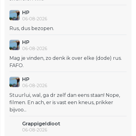
HP
06-08-2026
Rus, dus bezopen.
HP
06-08-2026
Mag je vinden, zo denk ik over elke (dode) rus.
FAFO.
HP
06-08-2026
Stuurlui, wal, ga dr zelf dan eens staan! Nope,
filmen. En ach, er is vast een kneus, prikker
bijvoo...
GrappigeIdioot
06-08-2026