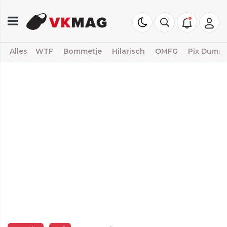
Alles
WTF
Bommetje
Hilarisch
OMFG
Pix Dump