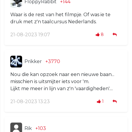
FloppyRabbit
+144
Waar is de rest van het filmpje. Of was ie te
druk met z'n taalcursus Nederlands.
21-08-2023 19:07
8
Prikker
+3770
Nou die kan opzoek naar een nieuwe baan...
misschien is uitsmijter iets voor 'm.
Lijkt me meer in lijn van z'n 'vaardigheden'....
21-08-2023 13:23
1
Rik
+103