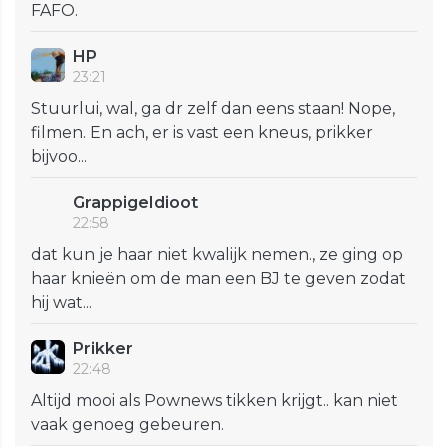
FAFO.
HP
23:21
Stuurlui, wal, ga dr zelf dan eens staan! Nope,
filmen. En ach, er is vast een kneus, prikker
bijvoo...
GrappigeIdioot
22:58
dat kun je haar niet kwalijk nemen., ze ging op
haar knieën om de man een BJ te geven zodat
hij wat...
Prikker
22:48
Altijd mooi als Pownews tikken krijgt.. kan niet
vaak genoeg gebeuren.