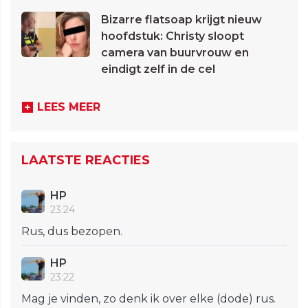
Bizarre flatsoap krijgt nieuw
hoofdstuk: Christy sloopt
camera van buurvrouw en
eindigt zelf in de cel
LEES MEER
LAATSTE REACTIES
HP
23:24
Rus, dus bezopen.
HP
23:22
Mag je vinden, zo denk ik over elke (dode) rus.