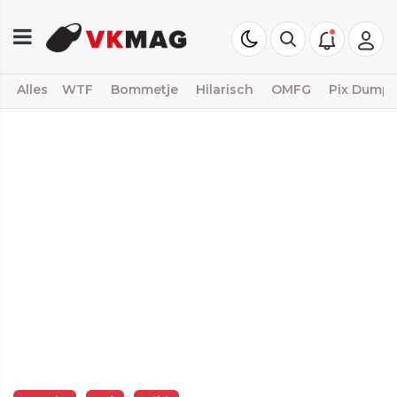
Alles
WTF
Bommetje
Hilarisch
OMFG
Pix Dump