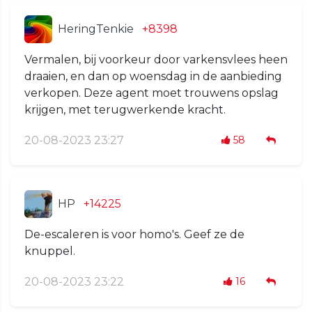
HeringTenkie
+8398
Vermalen, bij voorkeur door varkensvlees heen
draaien, en dan op woensdag in de aanbieding
verkopen. Deze agent moet trouwens opslag
krijgen, met terugwerkende kracht.
20-08-2023 23:27
58
HP
+14225
De-escaleren is voor homo's. Geef ze de
knuppel.
20-08-2023 23:22
16