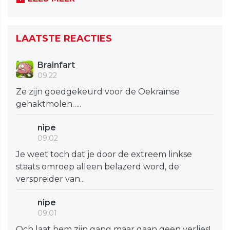
LAATSTE REACTIES
Brainfart
09:22
Ze zijn goedgekeurd voor de Oekraïnse
gehaktmolen…..
nipe
09:02
Je weet toch dat je door de extreem linkse
staats omroep alleen belazerd word, de
verspreider van...
nipe
09:01
Och laat hem zijn gang maar gaan geen verlies!