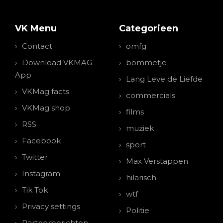
VK Menu
Categorieen
Contact
omfg
Download VKMAG
bommetje
App
Lang Leve de Liefde
VKMag facts
commercials
VKMag shop
films
RSS
muziek
Facebook
sport
Twitter
Max Verstappen
Instagram
hilarisch
Tik Tok
wtf
Privacy settings
Politie
Partnerberichten