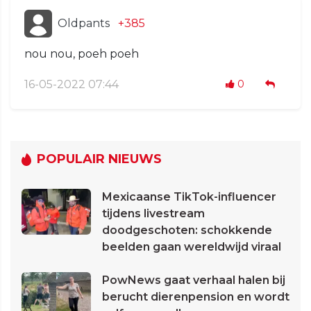
Oldpants
+385
nou nou, poeh poeh
16-05-2022 07:44
0
POPULAIR NIEUWS
Mexicaanse TikTok-influencer
tijdens livestream
doodgeschoten: schokkende
beelden gaan wereldwijd viraal
PowNews gaat verhaal halen bij
berucht dierenpension en wordt