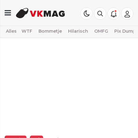
Alles
WTF
Bommetje
Hilarisch
OMFG
Pix Dump