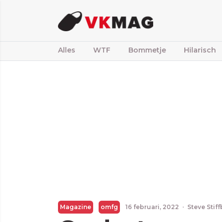
Alles
WTF
Bommetje
Hilarisch
Magazine
omfg
16 februari, 2022
·
Steve Stif