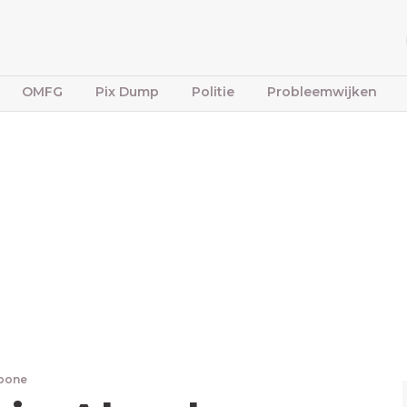
OMFG
Pix Dump
Politie
Probleemwijken
fbone