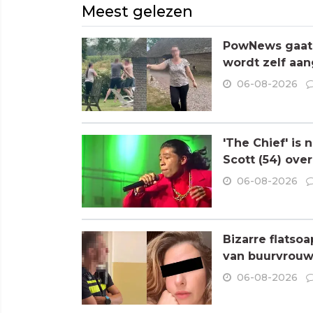
Meest gelezen
PowNews gaat 
wordt zelf aa
06-08-2026
'The Chief' is
Scott (54) ove
06-08-2026
Bizarre flatso
van buurvrouw 
06-08-2026