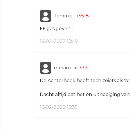
Tommie
+5518
FF gas geven....
16-02-2022 15:49
romaro
+1733
De Achterhoek heeft toch zoiets als '
Dacht altijd dat het en uitnodiging van e
16-02-2022 15:35