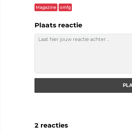
Magazine
omfg
Plaats reactie
PLA
2
reacties