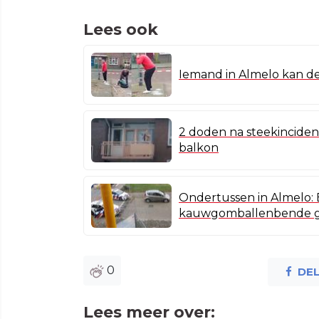
Lees ook
Iemand in Almelo kan d
2 doden na steekincide
balkon
Ondertussen in Almelo:
kauwgomballenbende ga
0
DE
Lees meer over: