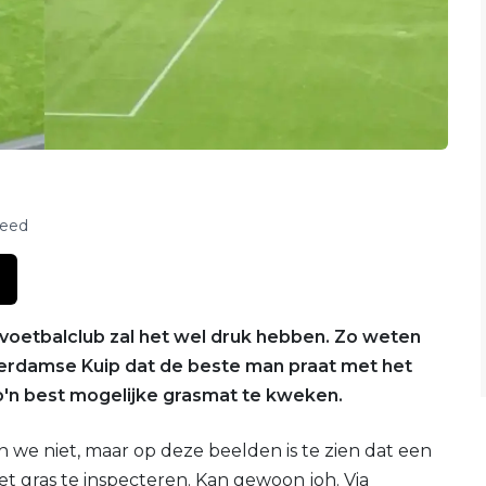
feed
voetbalclub zal het wel druk hebben. Zo weten
erdamse Kuip dat de beste man praat met het
o'n best mogelijke grasmat te kweken.
 we niet, maar op deze beelden is te zien dat een
het gras te inspecteren. Kan gewoon joh. Via