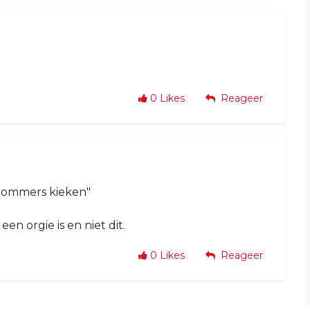
0
Likes
Reageer
brommers kieken"
en orgie is en niet dit.
0
Likes
Reageer