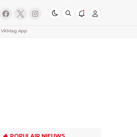
VKMag App
POPULAIR NIEUWS