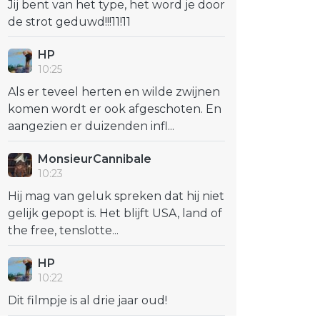
Jij bent van het type, het word je door
de strot geduwd!!!11!11
HP
10:25
Als er teveel herten en wilde zwijnen
komen wordt er ook afgeschoten. En
aangezien er duizenden infl...
MonsieurCannibale
10:23
Hij mag van geluk spreken dat hij niet
gelijk gepopt is. Het blijft USA, land of
the free, tenslotte...
HP
10:22
Dit filmpje is al drie jaar oud!