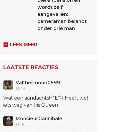
dierenpension en
wordt zelf
aangevallen:
cameraman belandt
onder drie man
LEES MEER
LAATSTE REACTIES
Valthermond0599
11:49
Wat een aandachtsH*E*R Heeft wel
iets weg van Iris Queen
MonsieurCannibale
11:18