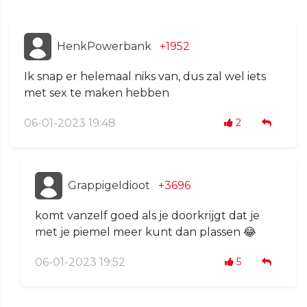
HenkPowerbank
+1952
Ik snap er helemaal niks van, dus zal wel iets
met sex te maken hebben
06-01-2023 19:48
2
GrappigeIdioot
+3696
komt vanzelf goed als je doorkrijgt dat je
met je piemel meer kunt dan plassen 😂
06-01-2023 19:52
5