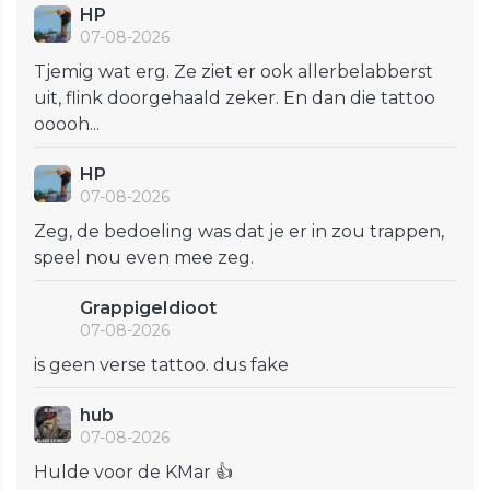
HP
07-08-2026
Tjemig wat erg. Ze ziet er ook allerbelabberst
uit, flink doorgehaald zeker. En dan die tattoo
ooooh...
HP
07-08-2026
Zeg, de bedoeling was dat je er in zou trappen,
speel nou even mee zeg.
GrappigeIdioot
07-08-2026
is geen verse tattoo. dus fake
hub
07-08-2026
Hulde voor de KMar 👍