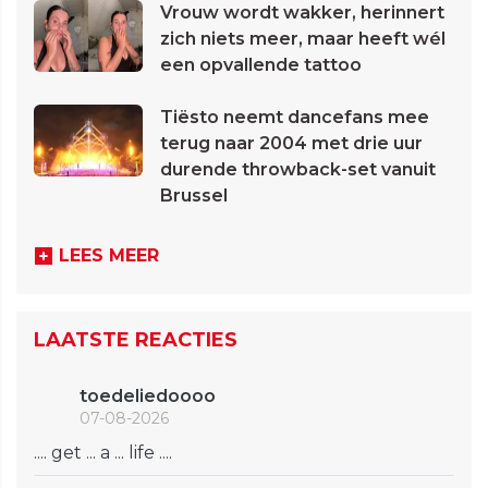
Vrouw wordt wakker, herinnert
zich niets meer, maar heeft wél
een opvallende tattoo
Tiësto neemt dancefans mee
terug naar 2004 met drie uur
durende throwback-set vanuit
Brussel
LEES MEER
LAATSTE REACTIES
toedeliedoooo
07-08-2026
.... get ... a ... life ....