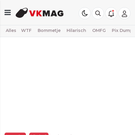
Alles
WTF
Bommetje
Hilarisch
OMFG
Pix Dump