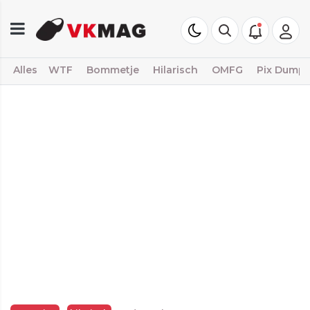
Alles
WTF
Bommetje
Hilarisch
OMFG
Pix Dump