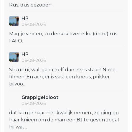
Rus, dus bezopen.
HP
06-08-2026
Mag je vinden, zo denk ik over elke (dode) rus.
FAFO.
HP
06-08-2026
Stuurlui, wal, ga dr zelf dan eens staan! Nope,
filmen. En ach, er is vast een kneus, prikker
bijvoo...
GrappigeIdioot
06-08-2026
dat kun je haar niet kwalijk nemen., ze ging op
haar knieën om de man een BJ te geven zodat
hij wat...