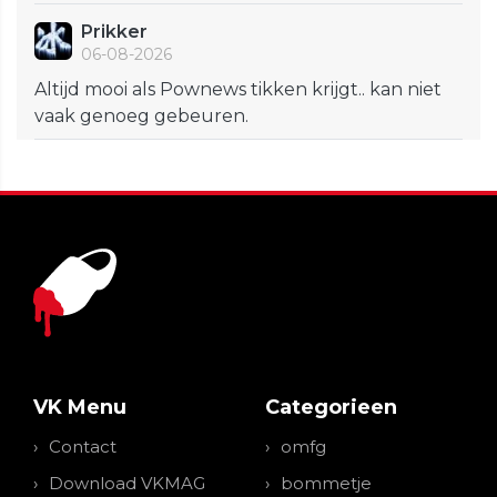
Prikker
06-08-2026
Altijd mooi als Pownews tikken krijgt.. kan niet
vaak genoeg gebeuren.
VK Menu
Categorieen
Contact
omfg
Download VKMAG
bommetje