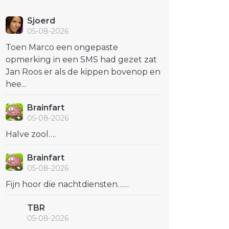
Sjoerd
05-08-2026
Toen Marco een ongepaste
opmerking in een SMS had gezet zat
Jan Roos er als de kippen bovenop en
hee...
Brainfart
05-08-2026
Halve zool….
Brainfart
05-08-2026
Fijn hoor die nachtdiensten……
TBR
05-08-2026