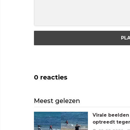
PLA
0
reacties
Meest gelezen
Virale beelden
optreedt tege