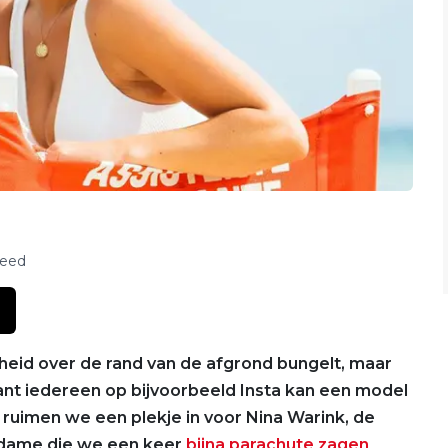
feed
heid over de rand van de afgrond bungelt, maar
 Want iedereen op bijvoorbeeld Insta kan een model
ag ruimen we een plekje in voor Nina Warink, de
e dame die we een keer
bijna parachute zagen