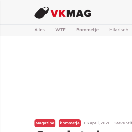
Alles
WTF
Bommetje
Hilarisch
Magazine
bommetje
03 april, 2021
·
Steve Sti