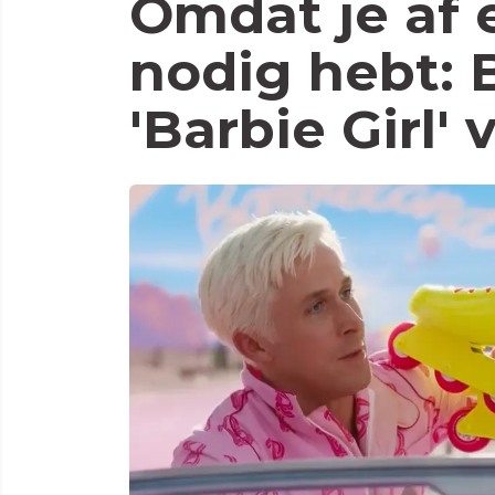
Omdat je af 
nodig hebt: B
'Barbie Girl'