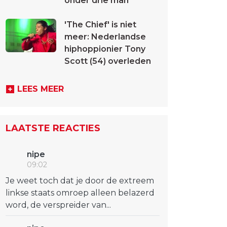
onder drie man
'The Chief' is niet
meer: Nederlandse
hiphoppionier Tony
Scott (54) overleden
LEES MEER
LAATSTE REACTIES
nipe
09:02
Je weet toch dat je door de extreem
linkse staats omroep alleen belazerd
word, de verspreider van...