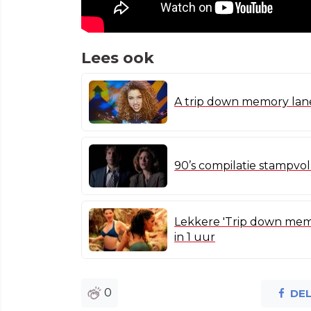
Lees ook
A trip down memory lane
90’s compilatie stampvo
Lekkere 'Trip down memo
in 1 uur
0
DE