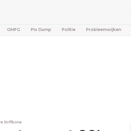
OMFG
Pix Dump
Politie
Probleemwijken
ve Stiffbone