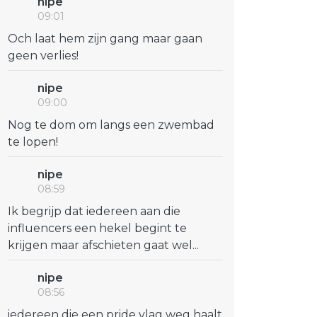
nipe
09:01
Och laat hem zijn gang maar gaan
geen verlies!
nipe
09:00
Nog te dom om langs een zwembad
te lopen!
nipe
08:59
Ik begrijp dat iedereen aan die
influencers een hekel begint te
krijgen maar afschieten gaat wel...
nipe
08:56
iedereen die een pride vlag weg haalt