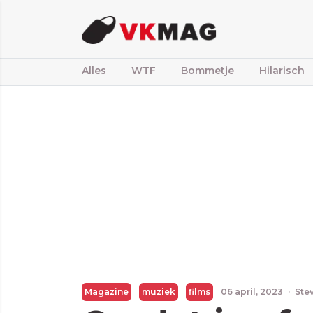
Alles
WTF
Bommetje
Hilarisch
Magazine
muziek
films
06 april, 2023
·
Ste