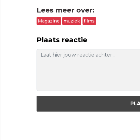
Lees meer over:
Magazine
muziek
films
Plaats reactie
PLA