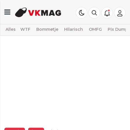
Alles
WTF
Bommetje
Hilarisch
OMFG
Pix Dump