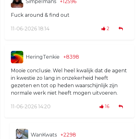
Simpelmans
+12596
Fuck around & find out
11-06-2026 18:14
2
HeringTenkie
+8398
Mooie conclusie. Wel heel kwalijk dat de agent
in kwestie zo lang in onzekerheid heeft
gezeten en tot op heden waarschijnlijk zijn
normale werk niet heeft mogen uitvoeren.
11-06-2026 14:20
16
WanKwats
+2298