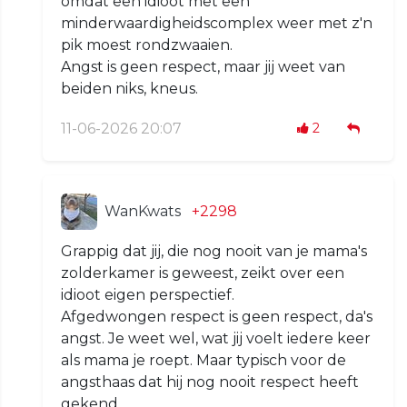
omdat een idioot met een
minderwaardigheidscomplex weer met z'n
pik moest rondzwaaien.
Angst is geen respect, maar jij weet van
beiden niks, kneus.
11-06-2026 20:07
2
WanKwats
+2298
Grappig dat jij, die nog nooit van je mama's
zolderkamer is geweest, zeikt over een
idioot eigen perspectief.
Afgedwongen respect is geen respect, da's
angst. Je weet wel, wat jij voelt iedere keer
als mama je roept. Maar typisch voor de
angsthaas dat hij nog nooit respect heeft
gekend.