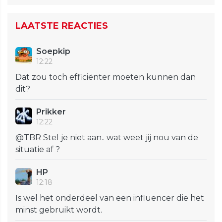
LAATSTE REACTIES
Soepkip
12:22
Dat zou toch efficiënter moeten kunnen dan
dit?
Prikker
12:22
@TBR Stel je niet aan.. wat weet jij nou van de
situatie af ?
HP
12:18
Is wel het onderdeel van een influencer die het
minst gebruikt wordt.