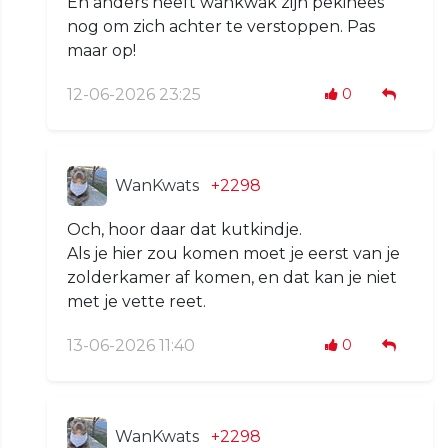
En anders heeft wankwak zijn pekinees
nog om zich achter te verstoppen. Pas
maar op!
12-06-2026 23:25
0
WanKwats
+2298
Och, hoor daar dat kutkindje.
Als je hier zou komen moet je eerst van je
zolderkamer af komen, en dat kan je niet
met je vette reet.
13-06-2026 11:40
0
WanKwats
+2298