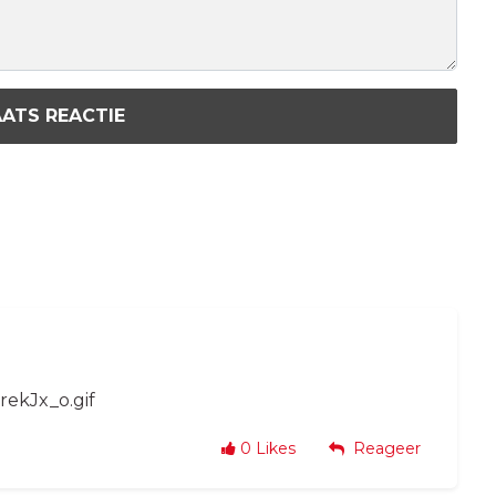
ATS REACTIE
rekJx_o.gif
0
Likes
Reageer