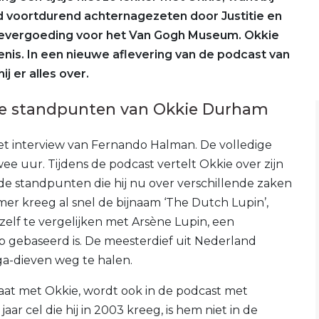
d voortdurend achternagezeten door Justitie en
devergoeding voor het Van Gogh Museum. Okkie
is. In een nieuwe aflevering van de podcast van
hij er alles over.
re standpunten van Okkie Durham
et interview van Fernando Halman. De volledige
e uur. Tijdens de podcast vertelt Okkie over zijn
 de standpunten die hij nu over verschillende zaken
er kreeg al snel de bijnaam ‘The Dutch Lupin’,
hzelf te vergelijken met Arsène Lupin, een
op gebaseerd is. De meesterdief uit Nederland
llega-dieven weg te halen.
 gaat met Okkie, wordt ook in de podcast met
aar cel die hij in 2003 kreeg, is hem niet in de