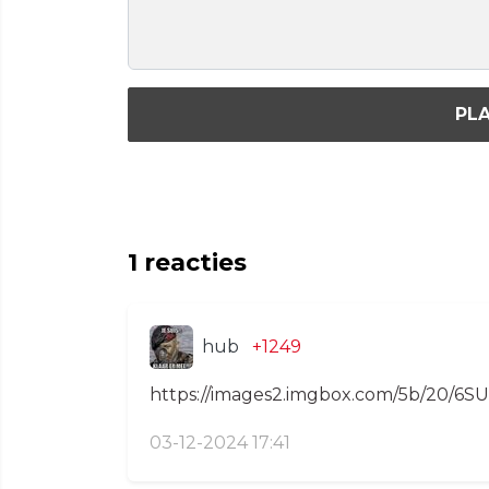
PLA
1
reacties
hub
+1249
https://images2.imgbox.com/5b/20/6SU
03-12-2024 17:41