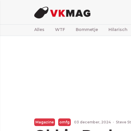
Alles
WTF
Bommetje
Hilarisch
Magazine
omfg
03 december, 2024
·
Steve S