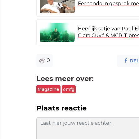
Fernando in gesprek met
Heerlijk setje van Paul E
Clara Cuvé & MCR-T pre
0
DE
Lees meer over:
Magazine
omfg
Plaats reactie