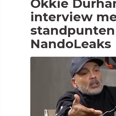
Okkie Durha
interview me
standpunten 
NandoLeaks