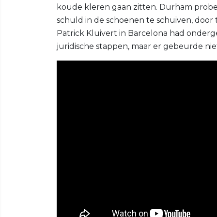
koude kleren gaan zitten. Durham probe
schuld in de schoenen te schuiven, door te
Patrick Kluivert in Barcelona had onder
juridische stappen, maar er gebeurde niet