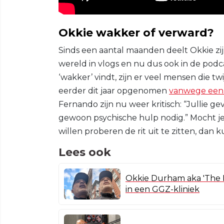
Okkie wakker of verward?
Sinds een aantal maanden deelt Okkie zi
wereld in vlogs en nu dus ook in de podc
‘wakker’ vindt, zijn er veel mensen die tw
eerder dit jaar opgenomen
vanwege een
Fernando zijn nu weer kritisch: “Jullie g
gewoon psychische hulp nodig.” Mocht je 
willen proberen de rit uit te zitten, dan 
Lees ook
Okkie Durham aka 'The D
in een GGZ-kliniek