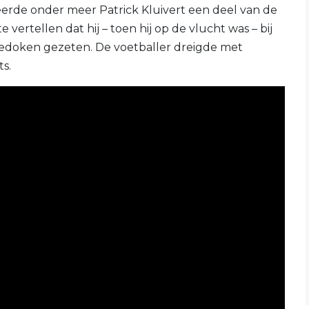
erde onder meer Patrick Kluivert een deel van de
 vertellen dat hij – toen hij op de vlucht was – bij
gedoken gezeten. De voetballer dreigde met
s.