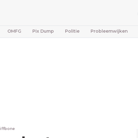
OMFG
Pix Dump
Politie
Probleemwijken
tiffbone