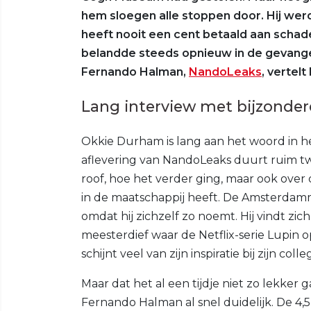
hem sloegen alle stoppen door. Hij wer
heeft nooit een cent betaald aan scha
belandde steeds opnieuw in de gevangen
Fernando Halman,
NandoLeaks
, vertelt 
Lang interview met bijzonde
Okkie Durham is lang aan het woord in h
aflevering van NandoLeaks duurt ruim twe
roof, hoe het verder ging, maar ook over
in de maatschappij heeft. De Amsterdamm
omdat hij zichzelf zo noemt. Hij vindt zic
meesterdief waar de Netflix-serie Lupin 
schijnt veel van zijn inspiratie bij zijn co
Maar dat het al een tijdje niet zo lekker
Fernando Halman al snel duidelijk. De 4,5 j