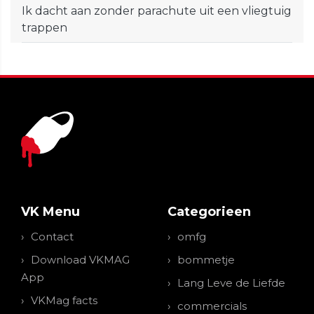
Ik dacht aan zonder parachute uit een vliegtuig
trappen
VK Menu
Categorieen
Contact
omfg
Download VKMAG
bommetje
App
Lang Leve de Liefde
VKMag facts
commercials