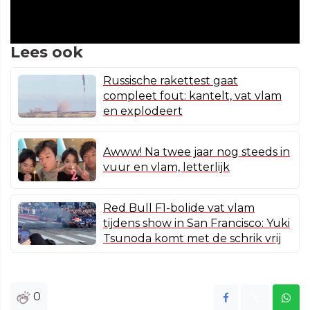
Lees ook
Russische rakettest gaat
compleet fout: kantelt, vat vlam
en explodeert
Awww! Na twee jaar nog steeds in
vuur en vlam, letterlijk
Red Bull F1-bolide vat vlam
tijdens show in San Francisco: Yuki
Tsunoda komt met de schrik vrij
0