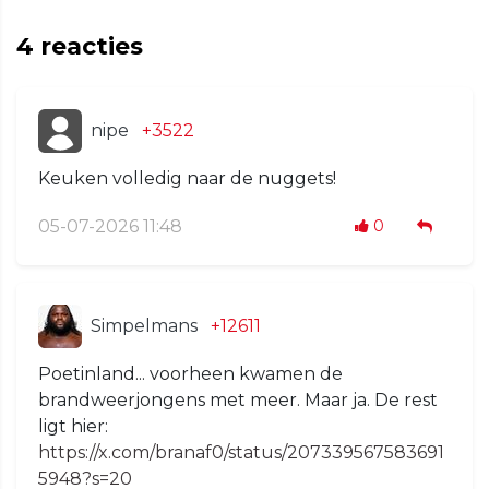
4
reacties
nipe
+3522
Keuken volledig naar de nuggets!
05-07-2026 11:48
0
Simpelmans
+12611
Poetinland... voorheen kwamen de
brandweerjongens met meer. Maar ja. De rest
ligt hier:
https://x.com/branaf0/status/207339567583691
5948?s=20