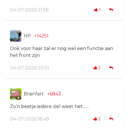
04-07-2026 21:58
1
HP
+14251
Ook voor haar zal er nog wel een functie aan
het front zijn.
04-07-2026 20:31
2
Brainfart
+6843
Zo’n beetje iedere ziel weet het……
04-07-2026 18:49
2