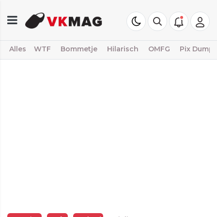
Alles
WTF
Bommetje
Hilarisch
OMFG
Pix Dump