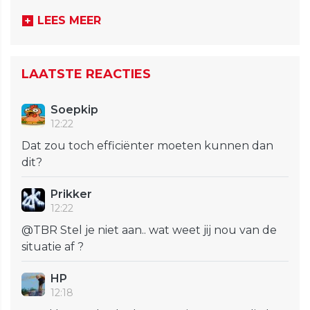
LEES MEER
LAATSTE REACTIES
Soepkip
12:22
Dat zou toch efficiënter moeten kunnen dan
dit?
Prikker
12:22
@TBR Stel je niet aan.. wat weet jij nou van de
situatie af ?
HP
12:18