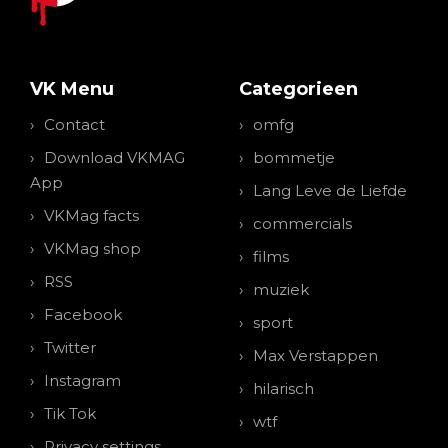
VK Menu
Categorieen
Contact
omfg
Download VKMAG
bommetje
App
Lang Leve de Liefde
VKMag facts
commercials
VKMag shop
films
RSS
muziek
Facebook
sport
Twitter
Max Verstappen
Instagram
hilarisch
Tik Tok
wtf
Privacy settings