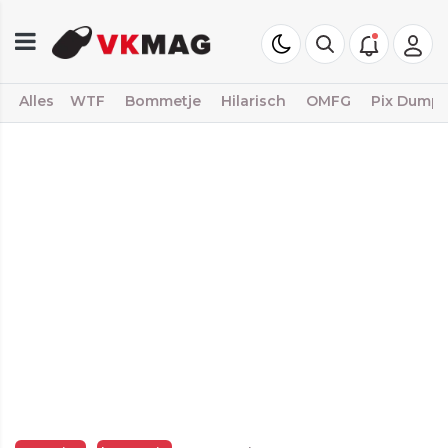
Alles
WTF
Bommetje
Hilarisch
OMFG
Pix Dump