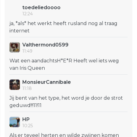
toedeliedoooo
12:24
ja, *als* het werkt heeft rusland nog al traag
internet
Valthermond0599
11:49
Wat een aandachtsH*E*R Heeft wel iets weg
van Iris Queen
MonsieurCannibale
11:18
Jij bent van het type, het word je door de strot
geduwd!!!11!11
HP
10:25
Als er teveel herten en wilde zwijnen komen