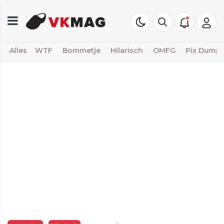
Alles
WTF
Bommetje
Hilarisch
OMFG
Pix Dump