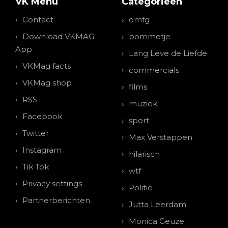
VK Menu
Categorieen
Contact
omfg
Download VKMAG
bommetje
App
Lang Leve de Liefde
VKMag facts
commercials
VKMag shop
films
RSS
muziek
Facebook
sport
Twitter
Max Verstappen
Instagram
hilarisch
Tik Tok
wtf
Privacy settings
Politie
Partnerberichten
Jutta Leerdam
Monica Geuze