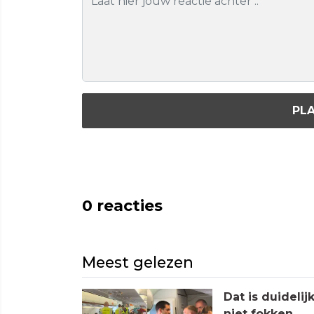
PLA
0
reacties
Meest gelezen
Dat is duideli
niet fokken