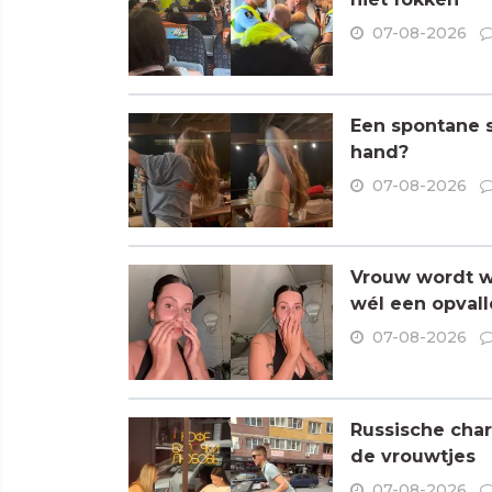
07-08-2026
Een spontane s
hand?
07-08-2026
Vrouw wordt wa
wél een opvall
07-08-2026
Russische char
de vrouwtjes
07-08-2026