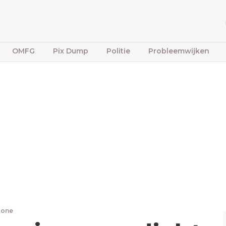
OMFG
Pix Dump
Politie
Probleemwijken
bone