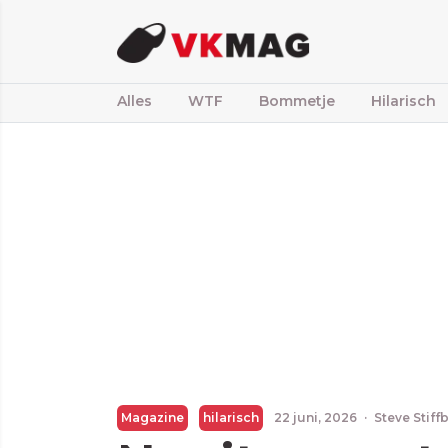
Alles
WTF
Bommetje
Hilarisch
Magazine
hilarisch
22 juni, 2026
·
Steve Stiff