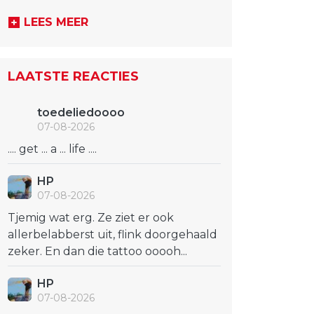
LEES MEER
LAATSTE REACTIES
toedeliedoooo
07-08-2026
.... get ... a ... life ....
HP
07-08-2026
Tjemig wat erg. Ze ziet er ook
allerbelabberst uit, flink doorgehaald
zeker. En dan die tattoo ooooh...
HP
07-08-2026