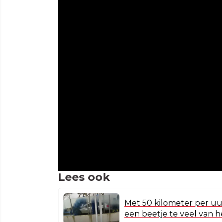
Lees ook
Met 50 kilometer per uur
een beetje te veel van 